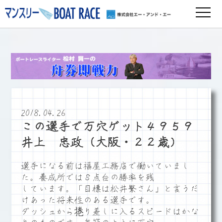
2018.04.26
この選手で万穴ゲット４９５９
井上 忠政（大阪・２２歳）
選手になる前は福屋工務店で働いていまし
た。養成所では８点台の勝率を残
しています。「目標は松井繁さん」と言うだ
けあった将来性のある選手です。
ダッシュから捲り差しに入るスピードはかな