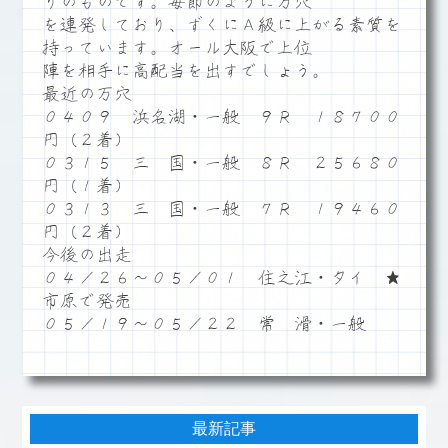
りのものです。毎節のように万穴
を連発しており、ずくにＡ級に上がる素質を
持っています。オール大阪で上位
陣を相手に高配当を出すでしょう。
最近の万穴
０４０９ 浜名湖・一般 ９Ｒ １８７００
円（２着）
０３１５ 三 国・一般 ８Ｒ ２５６８０
円（１着）
０３１３ 三 国・一般 ７Ｒ １９４６０
円（２着）
今後の出走
０４／２６～０５／０１ 住之江・タイ ★
市原で発売
０５／１９～０５／２２ 常 滑・一般
最新記事