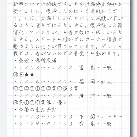
新型コロナの関係で３ヵ月の出場停止処分を
受けました。復帰したのは１０月戦からで
す。ただ、欠場したからといって成績が下が
るような選手ではありません。復帰後に８節
消化していますが、６着大敗は１回しかあり
ません。スタートを行かずにコーナー勝負で
勝つように走りが目立っています。ダッシュ
戦では１着がないので２着受けを勧めます。
・最近３場所成績
１２／０８～１２／１２ 宮 島・一般
③⑥★★
１１／２６～１２／０１ 福 岡・新人
④①②①①①②②④選３②
１１／１６～１１／２０ 唐 津・一般
③③①①④②準１優２
・今後の出走予定
１２／１８～１２／２３ 下 関・ルーキー
１２／２９～０１／０３ 宮 島・一般