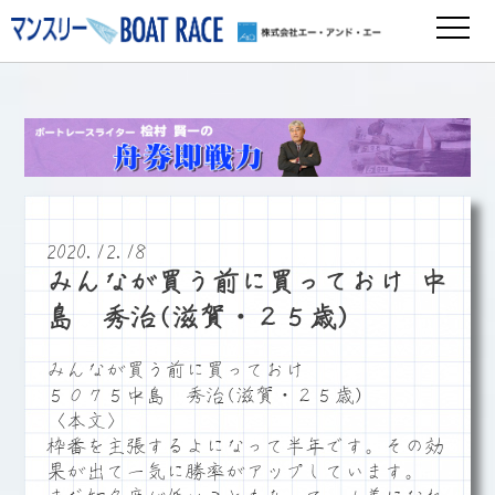
2020.12.18
みんなが買う前に買っておけ 中
島 秀治(滋賀・２５歳)
みんなが買う前に買っておけ
５０７５中島 秀治(滋賀・２５歳)
〈本文〉
枠番を主張するよになって半年です。その効
果が出て一気に勝率がアップしています。