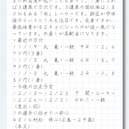
まだ知名度が低いこともあって、１着になれ
ば３連単で万穴です。３連単の回収率は１５
０％もある「旬」レーサーです。師匠が守田
俊介というところも注目です。長身ですが、
最低体重が５２ｋｇになったのが追い風にな
っています。外差しが高配当になります。
・最近の万穴
１１／１９ 丸 亀・一般 ９Ｒ １２，６
７０円(３着)
１１／１８ 丸 亀・一般 ６Ｒ １５，７
９０円(１着)
１１／１８ 丸 亀・一般 ２Ｒ １０，５
５０円(１着)
・今後の出走予定
１２／１８～１２／２３ 下 関・ルーキー
１２／２６～１２／３１ びわこ・一般
〈見出し⑥〉
この選手に任せて一安心
４８１６村松 修二(広島・２９歳)
〈本文〉