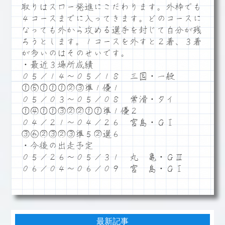
取りはスロー発進にこだわります。外枠でも
４コースまでに入ってきます。どのコースに
なっても外から攻める選手を封じて自分が残
ろうとします。１コースを外すと２着、３着
が多いのはそのせいです。
・最近３場所成績
０５／１４～０５／１８ 三国・一般
①⑤①①①②③準１優１
０５／０３～０５／０８ 常滑・タイ
①④①①③②②①①準１優２
０４／２１～０４／２６ 宮島・ＧⅠ
③⑥②③②③準５②選６
・今後の出走予定
０５／２６～０５／３１ 丸 亀・ＧⅢ
０６／０４～０６／０９ 宮 島・ＧⅠ
最新記事