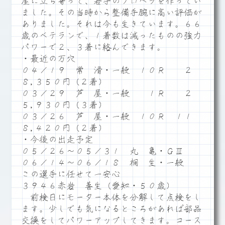
屋に立ち寄って、若手のプロペラを作ってい
ました。その当時から整備手腕に高い評価が
ありました。それは今も生きています。６６
歳のベテランで、１着数は減ったものの強力
パワーで２、３着に絡んできます。
・最近の万穴
０４／１９ 常 滑・一般 １０Ｒ ２
８,３５０円（２着）
０３／２９ 芦 屋・一般 １Ｒ ２
５,９３０円（３着）
０３／２６ 芦 屋・一般 １０Ｒ １１
８,４２０円（２着）
・今後の出走予定
０５／２６～０５／３１ 丸 亀・ＧⅢ
０６／１４～０６／１８ 桐 生・一般
この選手に任せて一安心
３９４６赤岩 善生（愛知・５０歳）
前検日にモーター本体を分解して点検をし
ます。少しでも気になるところがあれば部品
交換をしてパワーアップしてきます。コース