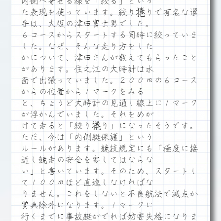
内側へ寄せる様を「絞る」といっ
た表現を使っています。絞り捲りで有名な選
手は、大阪の津田富士男でした。
６コースからスタートする同時に絞っていま
した。なぜ、そんな走り方をした
かについて、津田さんが教えてもらったこと
があります。住之江の大時計は水
面で出張っていました。２００ｍの６コース
からの位置から１マークをみる
と、ちょうど大時計の見通し線上に１マーク
が浮かんでいました。それをめが
けて走ると「絞り捲り」になったそうです。
ただ、今は「内側艇保護」という
ルールがあります。競技規定にも「極度に接
近し競走の安全を害してはならな
い」と書いています。そのため、スタートし
て１００ｍほど直進しなければな
りません。これをしないと不良航法で減点か
賞典除外になります。１マークに
行くまでに事故艇がでれば妨害失格になりま