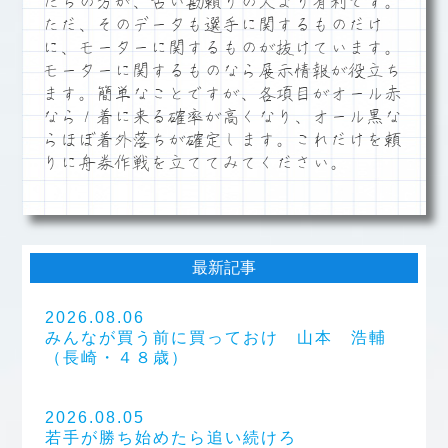
たちの方が、古い勘頼りの人より有利です。
ただ、そのデータも選手に関するものだけ
に、モーターに関するものが抜けています。
モーターに関するものなら展示情報が役立ち
ます。簡単なことですが、各項目がオール赤
なら１着に来る確率が高くなり、オール黒な
らほぼ着外落ちが確定します。これだけを頼
りに舟券作戦を立ててみてください。
最新記事
2026.08.06
みんなが買う前に買っておけ 山本 浩輔
（長崎・４８歳）
2026.08.05
若手が勝ち始めたら追い続けろ