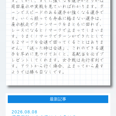
す。しかし、すぐに強くなる選手かどうかは
周回展示や実戦を見ていればわかります。タ
ーンでスピードのある選手が強くなる選手で
す。いくら経っても舟券に絡まない選手は、
展示航走でターンマークをまともに回れず、
レースになると１マークで止まってしまいま
す。うまく１マークでターンができたとして
も２マークを全速で回ってくることはありま
せん。「迷った時は全速」、これのできる選
手を早めに見つけておくと、高配当を必ずプ
レゼントしてくれます。女子戦は先行有利で
す。アウトから行く場合、止まってから差す
ようでは勝ち目なしです。
最新記事
2026.08.08