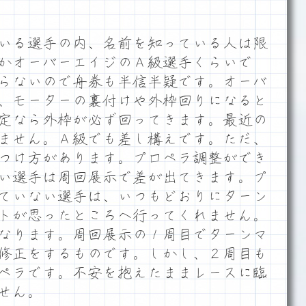
いる選手の内、名前を知っている人は限
かオーバーエイジのＡ級選手くらいで
らないので舟券も半信半疑です。オーバ
、モーターの裏付けや外枠回りになると
定なら外枠が必ず回ってきます。最近の
ません。Ａ級でも差し構えです。ただ、
つけ方があります。プロペラ調整ができ
い選手は周回展示で差が出てきます。プ
ていない選手は、いつもどおりにターン
トが思ったところへ行ってくれません。
なります。周回展示の１周目でターンマ
修正をするものです。しかし、２周目も
ペラです。不安を抱えたままレースに臨
せん。