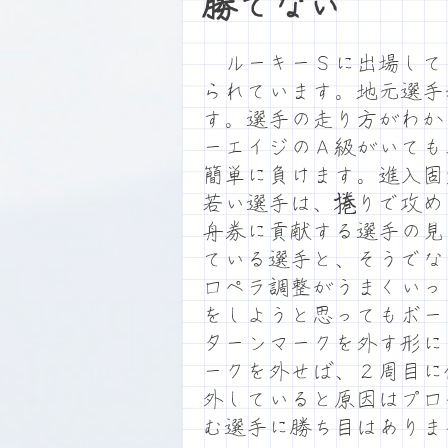
勝てない
ルーキーＳに出場して
られています。地元選手
す。選手の走り方がわか
ーエイジのＡ級がいても
簡単に負けます。進入固
若い選手は、捲りで攻め
舟券に貢献する選手の見
ている選手と、そうでな
ロペラ調整がうまくいっ
をしようと思ってもボー
ターンマークを外す形に
ークを外せば、２周目に
外していると原因はプロ
む選手に勝ち目はありま