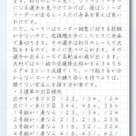
ます。初日のレース見て、シリーズリーダー
になる選手を見つけておけば、後はシリーズ
リーダーが走るレースだけ舟券を買えば良い
わけです。
ただ、ルーキーはモーター調整に対する経験
が少ないので、低調機を手にしたときに舟券
で裏切ります。その選手は初日のレースで大
敗をするので、すぐに見つけられます。その
選手が走るレースで高配当が飛び出します。
大村ではＡ１級の佐藤隆太郎が５６３４Ｓ５
６Ｆ４３という成績でした。いつ起きるか分
からないコーナーの競り合いを待つよりは、
勝てない有名人を探す方が楽です。
・３連単の出目傾向
出やすいＢＯＸ目 １２３、１３４、１２４
出にくいＢＯＸ目 ３４６、４５６、３５６
１号艇が１着なら １２３、１３４、１２４
２号艇が１着なら ２１３、２１５、２３５
３号艇が１着なら ３１５、３２１、３２４
４号艇が１着なら ４１５、４３１、４２１