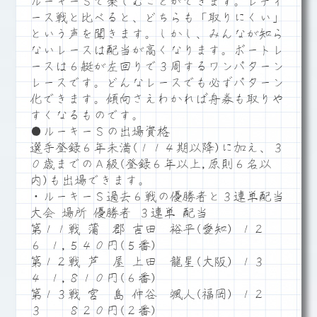
ルーキーＳで楽しむことができます。レディ
ース戦と比べると、どちらも「取りにくい」
という声を聞きます。しかし、みんなが知ら
ないレースは配当が高くなります。ボートレ
ースは６艇が左回りで３周するワンパターン
レースです。どんなレースでも必ずパターン
化できます。傾向さえわかれば舟券も取りや
すくなるものです。
●ルーキーＳの出場資格
選手登録６年未満(１１４期以降)に加え、３
０歳までのＡ級(登録６年以上,原則６名以
内)も出場できます。
・ルーキーＳ過去６戦の優勝者と３連単配当
大会 場所 優勝者 ３連単 配当
第１１戦 蒲 郡 吉田 裕平(愛知) １２
６ １,５４０円(５番)
第１２戦 芦 屋 上田 龍星(大阪) １３
４ １,８１０円(６番)
第１３戦 宮 島 仲谷 颯人(福岡) １２
３ ８２０円(２番)