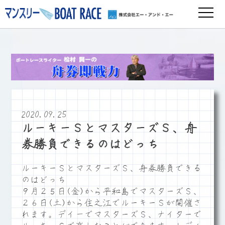
2020.09.25
ルーキーＳとマスターズＳ、舟
券勝負できるのはどっち
ルーキーＳとマスターズＳ、舟券勝負できる
のはどっち
９月２５日(金)から平和島でマスターズＳ、
２６日(土)から住之江でルーキーＳが開催さ
れます。デイ－でマスターズＳ、ナイターで