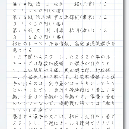
第１４戦 徳 山 松尾 拓(三重) １３
４ １,０４０円(４番)
第１５戦 浜名湖 宮之原輝紀(東京) １２
３ １,０３０円(１番)
第１６戦 大 村 川原 祐明(香川) １２
３ ５８０円(１番)
初日のレースで舟券信頼、高配当提供選手を
見つける
１月下関からスタートした２０２０年のルー
キーＳでは複数回優勝した選手が目立ちま
す。上田龍星が３回、豊田健士郎、村松修
二、仲谷颯人が２回です。複数回優勝する選
手が出るのは、実力差がはっきりとしてきた
ということです。最近の優勝戦は１着は１号
艇、２着は２号艇か３号艇です。準優１着者
のワンツーなので、優勝戦に限っては「取り
やすい」舟券です。
優勝する選手の大半は、初日１走目を１着で
スタートし、予選はオール３連対でクリアし