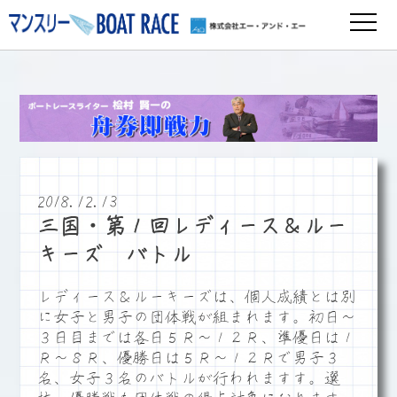
2018.12.13
三国・第１回レディース＆ルー
キーズ バトル
レディース＆ルーキーズは、個人成績とは別
に女子と男子の団体戦が組まれます。初日～
３日目までは各日５Ｒ～１２Ｒ、準優日は１
Ｒ～８Ｒ、優勝日は５Ｒ～１２Ｒで男子３
名、女子３名のバトルが行われますす。選