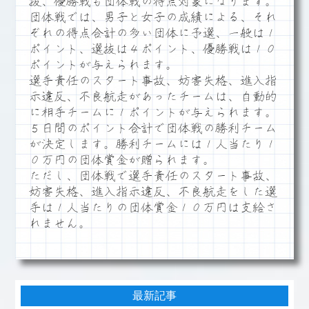
抜、優勝戦も団体戦の得点対象になります。
団体戦では、男子と女子の成績による、それ
ぞれの得点合計の多い団体に予選、一般は１
ポイント、選抜は４ポイント、優勝戦は１０
ポイントが与えられます。
選手責任のスタート事故、妨害失格、進入指
示違反、不良航走があったチームは、自動的
に相手チームに１ポイントが与えられます。
５日間のポイント合計で団体戦の勝利チーム
が決定します。勝利チームには１人当たり１
０万円の団体賞金が贈られます。
ただし、団体戦で選手責任のスタート事故、
妨害失格、進入指示違反、不良航走をした選
手は１人当たりの団体賞金１０万円は支給さ
れません。
最新記事