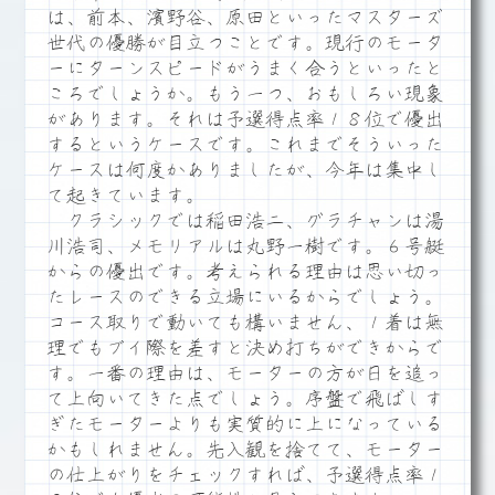
は、前本、濱野谷、原田といったマスターズ
世代の優勝が目立つことです。現行のモータ
ーにターンスピードがうまく合うといったと
ころでしょうか。もう一つ、おもしろい現象
があります。それは予選得点率１８位で優出
するというケースです。これまでそういった
ケースは何度かありましたが、今年は集中し
て起きています。
クラシックでは稲田浩二、グラチャンは湯
川浩司、メモリアルは丸野一樹です。６号艇
からの優出です。考えられる理由は思い切っ
たレースのできる立場にいるからでしょう。
コース取りで動いても構いません、１着は無
理でもブイ際を差すと決め打ちができからで
す。一番の理由は、モーターの方が日を追っ
て上向いてきた点でしょう。序盤で飛ばしす
ぎたモーターよりも実質的に上になっている
かもしれません。先入観を捨てて、モーター
の仕上がりをチェックすれば、予選得点率１