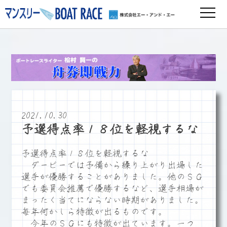
2021.10.30
予選得点率１８位を軽視するな
予選得点率１８位を軽視するな
ダービーでは予備から繰り上がり出場した
選手が優勝することがありました。他のＳＧ
でも委員会推薦で優勝するなど、選手相場が
まったく当てにならない時期がありました。
毎年何かしら特徴が出るものです。
今年のＳＧにも特徴が出ています。一つ