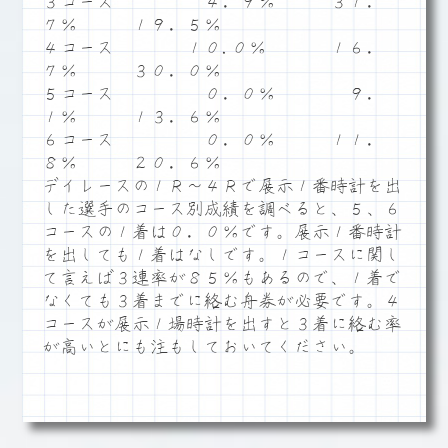
３コース ４．９％ ３１．
７％ １９．５％
４コース １０.０％ １６．
７％ ３０．０％
５コース ０．０％ ９．
１％ １３．６％
６コース ０．０％ １１．
８％ ２０．６％
デイレースの１Ｒ～４Ｒで展示１番時計を出
した選手のコース別成績を調べると、５、６
コースの１着は０．０％です。展示１番時計
を出しても１着はなしです。１コースに関し
て言えば３連率が８５％もあるので、１着で
なくても３着までに絡む舟券が必要です。４
コースが展示１場時計を出すと３着に絡む率
が高いとにも注もしておいてください。