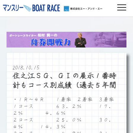
2018.10.15
住之江ＳＧ、ＧⅠの展示１番時
計もコース別成績（過去５年間
・１Ｒ～４Ｒ １着率 ２着率 ３着率
１コース ６３．２％ １７．
２％ ４．６％
２コース ２５．０％ ３０．
４％ １４．３％