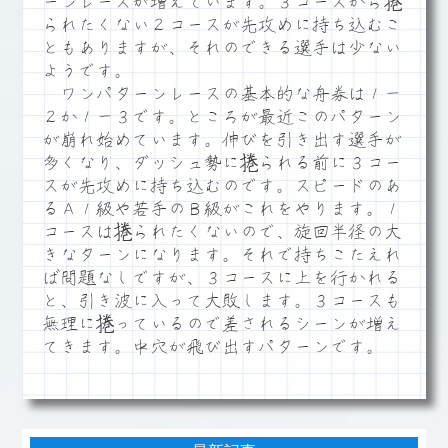
ーンレースが増えています。３コースから捲
られたくない２コースが先攻めに持ち込むこ
ともありますが、それのできる選手は少ない
ようです。
ワンパターンレースの基本的な舟券は１－
２か１－３です。ところが最近このパターン
が崩れ始めています。伸びを引き出す選手が
多くなり、ダッシュ勢に捲られる前に３コー
スが先攻めに持ち込むのです。スピードのあ
るＡ１級や若手のＢ級がこれをやります。１
コースは捲られたくないので、旋回半径の大
きなターンになります。それで持ちこたえれ
ば問題なしですが、３コースに上を行かれる
と、引き波に入って大敗します。３コースも
無理に捲っているので差されるシーンが増え
てきます。中穴が飛び出すパターンです。