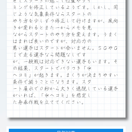
せてスタートの起こし位置やタイ
ミングを修正しているようです。しかし、同
じような気象条件ならスタートの
やり方を少しずつ修正して行けますが、風向
きが変わるとまた一からメモを見
ながらスタートのやり方を変えます。うまく
はまれば良いのですが、対応力の
悪い選手はスタートが合いません。ＳＧやＧ
Ⅰで走る選手なら問題なしです
が、一般戦は対応できない選手もいます。そ
の結果、スタートでバラつき「中
ヘコミ」が起きます。まくりが決まりやすい
条件で揃うことになります。スタ
ート展示で０秒から大きく逸脱している選手
がいれば、「中ヘコミ」を想定し
た舟券作戦を立ててください。