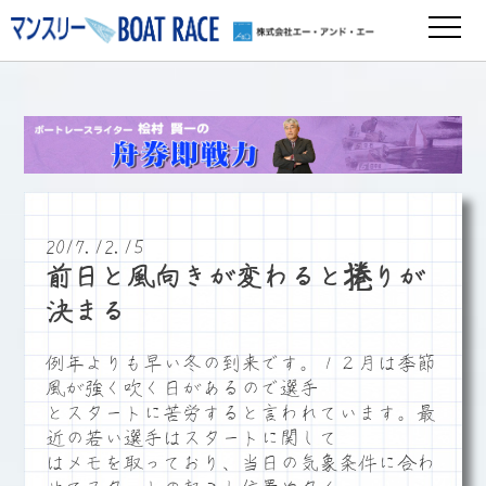
2017.12.15
前日と風向きが変わると捲りが
決まる
例年よりも早い冬の到来です。１２月は季節
風が強く吹く日があるので選手
とスタートに苦労すると言われています。最
近の若い選手はスタートに関して
はメモを取っており、当日の気象条件に合わ