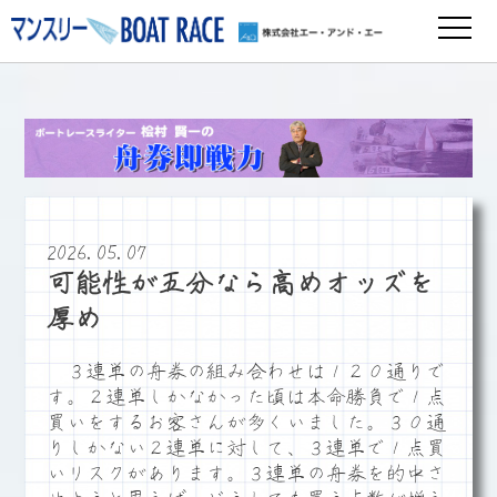
2026.05.07
可能性が五分なら高めオッズを
厚め
３連単の舟券の組み合わせは１２０通りで
す。２連単しかなかった頃は本命勝負で１点
買いをするお客さんが多くいました。３０通
りしかない２連単に対して、３連単で１点買
いリスクがあります。３連単の舟券を的中さ