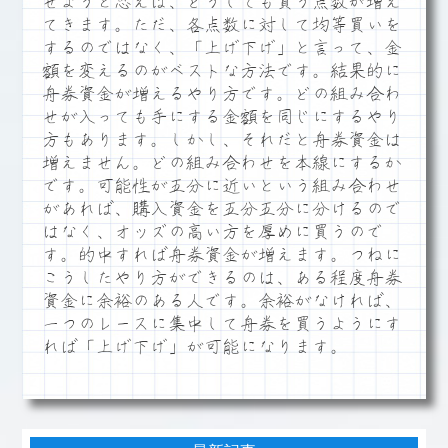
せようと思えば、どうしても買う点数が増え
てきます。ただ、各点数に対して均等買いを
するのではなく、「上げ下げ」と言って、金
額を変えるのがベストな方法です。結果的に
舟券資金が増えるやり方です。どの組み合わ
せが入っても手にする金額を同じにするやり
方もあります。しかし、それだと舟券資金は
増えません。どの組み合わせを本線にするか
です。可能性が五分に近いという組み合わせ
があれば、購入資金を五分五分に分けるので
はなく、オッズの高い方を厚めに買うので
す。的中すれば舟券資金が増えます。つねに
こうしたやり方ができるのは、ある程度舟券
資金に余裕のある人です。余裕がなければ、
一つのレースに集中して舟券を買うようにす
れば「上げ下げ」が可能になります。