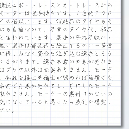
競技はボートレースとオートレースがあ
モーターは選手持ちです。１台約２００
イの倍以上します。消耗品のタイヤもそ
のも自前なので、年間のタイヤ代、部品
と言われています。選手の平均年収が１
低い選手は部品代を捻出するのに一苦労
に惜しみなく資金を注ぎ込む選手とそう
く広がります。選手本意の車券が売れま
はプラグ以外は必要ありません。モータ
、部品交換は整備士が認めれば無償で交
名前で舟券が売れても、手にしたモータ
取れません。モーターの裏付けがないの
気になっていると思ったら波乱を想定し
さい。