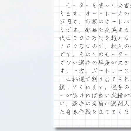
モーターを使った公営
ります。オートレースの
万円で、市販のオートバ
うです。部品を交換する
代は５００万円を超える
１００万なので、収入の
です。そのためモーター
でない選手の格差が大き
す。一方、ボートレース
ーは抽選で割り当てられ
換してくれます。選手の
ーが悪ければ良い成績が
に、選手の名前が過剰人
た舟券作戦を立ててくだ