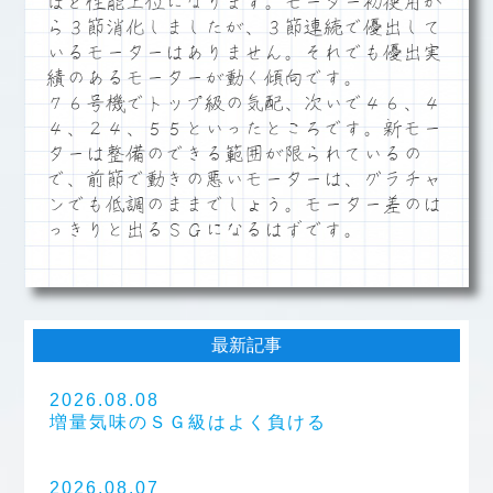
ほど性能上位になります。モーター初使用か
ら３節消化しましたが、３節連続で優出して
いるモーターはありません。それでも優出実
績のあるモーターが動く傾向です。
７６号機でトップ級の気配、次いで４６、４
４、２４、５５といったところです。新モー
ターは整備のできる範囲が限られているの
で、前節で動きの悪いモーターは、グラチャ
ンでも低調のままでしょう。モーター差のは
っきりと出るＳＧになるはずです。
最新記事
2026.08.08
増量気味のＳＧ級はよく負ける
2026.08.07