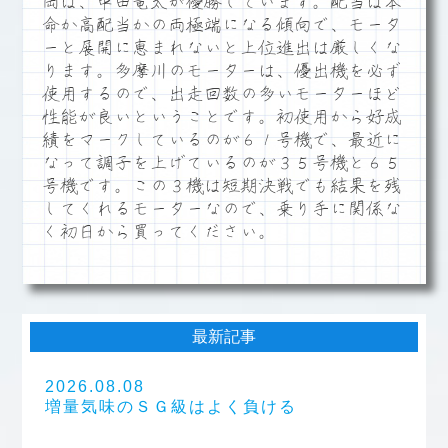
岡は、中田竜太が優勝しています。配当は本
命か高配当かの両極端になる傾向で、モータ
ーと展開に恵まれないと上位進出は厳しくな
ります。多摩川のモーターは、優出機を必ず
使用するので、出走回数の多いモーターほど
性能が良いということです。初使用から好成
績をマークしているのが６１号機で、最近に
なって調子を上げているのが３５号機と６５
号機です。この３機は短期決戦でも結果を残
してくれるモーターなので、乗り手に関係な
く初日から買ってください。
最新記事
2026.08.08
増量気味のＳＧ級はよく負ける