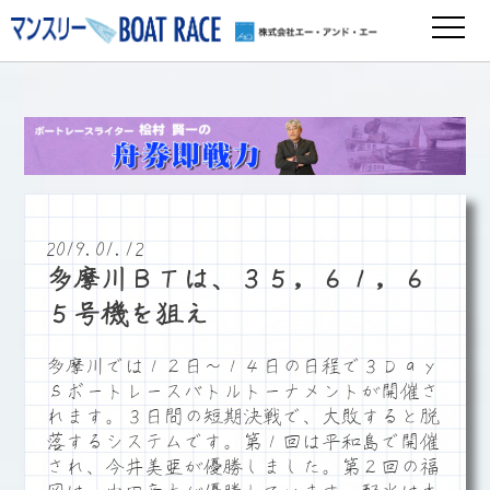
2019.01.12
多摩川ＢＴは、３５，６１，６
５号機を狙え
多摩川では１２日～１４日の日程で３Ｄａｙ
ｓボートレースバトルトーナメントが開催さ
れます。３日間の短期決戦で、大敗すると脱
落するシステムです。第１回は平和島で開催
され、今井美亜が優勝しました。第２回の福