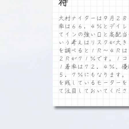
待
大村ナイターは９月２８
率は６６．４％とデイレ
てインの強い日と高配当
いう考えはリスクが大き
を調べると１Ｒ～４Ｒは
２Ｒが７１％です。１コ
１着率は７２．４％、優
５．７％にもなります。
を残しているモーターを
て注目しておいてくださ