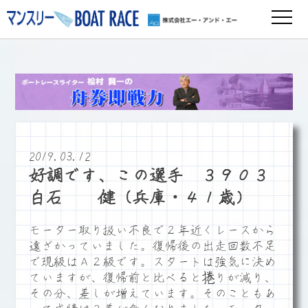
2019.03.12
好調です、この選手 ３９０３
白石 健（兵庫・４１歳）
モーター取り扱い不良で２年近くレースから
遠ざかっていました。復帰後の出走回数不足
で現級はＡ２級です。スタートは強気に決め
ていますが、復帰前と比べると捲りが減り、
その分、差しが増えています。そのこともあ