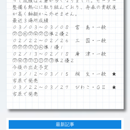
って成績は２着が多くなりました。モーター
整備も熱心に取り組んでおり、舟券の貢献度
が高く軸艇から外せません。
最近３場所成績
０３／０３～０３／０８ 宮 島・一般
②①⑥②④②①準２優２
０２／２２～０２／２６ 三 国・一般
②②②②①⑥準１優１
０２／１３～０２／１８ 唐 津・一般
②④③②①①②③準２優２
今後の出走予定
０３／１２～０３／１５ 桐 生・一般 ★
市原で発売
０３／２２～０３／２７ びわこ・ＧⅡ ★
市原で発売
最新記事