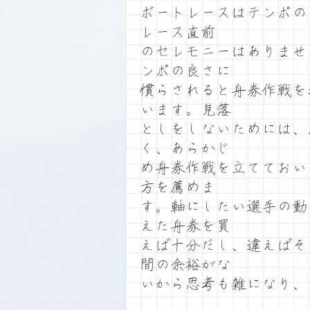
ボートレースはテンポの
レース直前
のセレモニーはありませ
ンポの良さに
慣らされると舟券作戦を
います。見落
としをしないためには、
く、あらかじ
め舟券作戦を立てておい
方を薦めま
す。軸にしたい選手の動
えた舟券を買
えば十分だし、違えばそ
間の余裕がな
いから思考も雑になり、