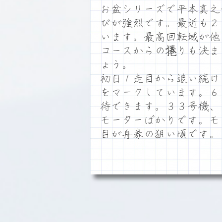
お盆シリーズで平本真之
びが強烈です。最近も２
います。最高回転域が他
コースからの捲りも決ま
ょう。
初日１走目から追い続け
をマークしています。６
待できます。３３号機、
モーターばかりです。モ
目が舟券の狙い頃です。