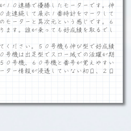
が１０連勝で優勝したモーターです。伸
０走連続して展示１番時計をマークして
のモーターと異次元という感じです。６
ります。誰が乗っても好成績を取るでし
てください。５０号機も伸び型で好成績
０号機は出足型でスロー域での活躍が期
５０号機、６０号機と番号が覚えやすい
ーター情報が浸透していない初日、２日