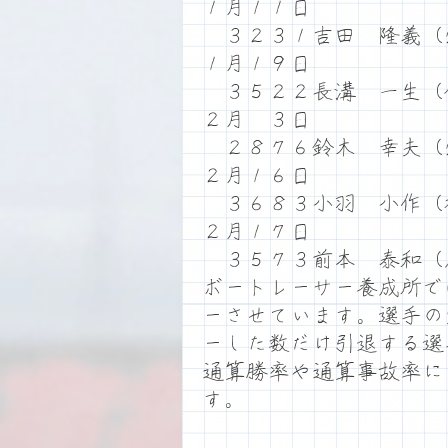
１月１１日
３２３１吉田 隆義（
１月１９日
３５２２長溝 一生（
２月 ３日
２８７６鈴木 幸夫（
２月１６日
３６８３小羽 小作（
２月１７日
３５７３前本 泰和（
ボートレーサー養成所で
ーさせています。選手の
ーした数だけ引退する選
通算勝率や通算事故率に
す。