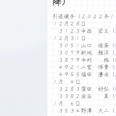
降）
引退選手（２０２２年１
１２月２８日
３１２３中西 宏文（
１２月３１日
３０５１山口 俊英（
３０７９新地 雅洋（
３８７９中村 格（
４９２１二宮 博貴（
４９５５福田 慶尚（
１月 ４日
３２８３窪田 好弘（
３３８２岩谷 真（
１月 ６日
３５３４野澤 大二（