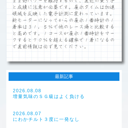
まま好パワーを維持するので、直近の乗り手
と成績に注意が必要です。展示タイムは加速
領域を反映した電子計測に変わっています。
新モーターになってからの展示１番時計の１
着率は３１．５％で他のレース場と比較する
と高めです。１コースが展示１番時計をマー
クすると７０％を超える確率で１着になるの
で直前情報は必ず見てください。
最新記事
2026.08.08
増量気味のＳＧ級はよく負ける
2026.08.07
にわかチルト３度に一発なし