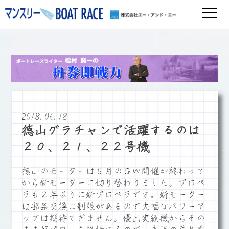
2018.06.18
徳山グラチャンで活躍するのは
２０、２１、２２号機
徳山のモーターは５月のＧＷ開催が終わって
から新モーターに切り替わりました。プロペ
ラも２年ぶりに新プロペラです。新モーター
は部品交換に制限があるので大幅なパワーア
ップは期待てぎません。優出実績機からその