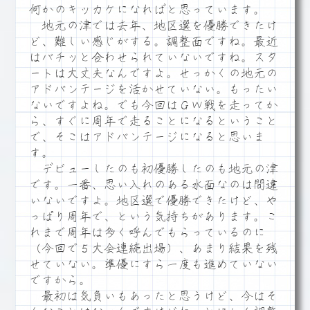
何かのキッカケになればと思っています。
地元の津では去年、地区選を優勝できたけ
ど、難しい感じがする。調整面ですね。最近
はバチッと合わせられていないですね。スタ
ートは大丈夫なんですよ。せっかくの地元の
アドバンテージを活かせていない。もったい
ないですよね。でも今回はＧＷ戦を走ってか
ら、すぐに周年で走ることになるということ
で、そこはアドバンテージになると思いま
す。
デビューしたのも初優勝したのも地元の津
です。一番、思い入れのある水面なのは間違
いないですよ。地区選で優勝できたけど、や
っぱり周年で、という気持ちがあります。こ
れまで周年は多く呼んでもらっているのに
（今回で５大会連続出場）、あまり結果を残
せていない。準優にすら一度も進めていない
ですから。
最初は気負いもあったと思うけど、今はそ