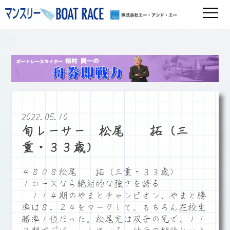
2022.05.10
旬レーサー 松尾 拓（三
重・３３歳）
４８０８松尾 拓（三重・３３歳）
１コースなら絶対的な強さを誇る
１１４期のやまとチャンピオン、やまと勝
率は８．２４をマークして、もちろん在校生
勝率１位だった。松尾充は双子の兄で、１１