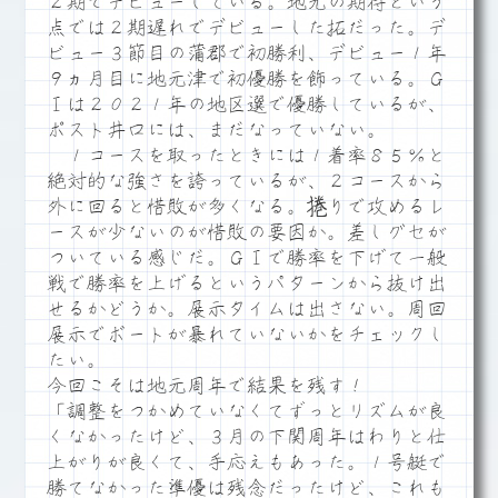
２期でデビューしている。地元の期待という
点では２期遅れでデビューした拓だった。デ
ビュー３節目の蒲郡で初勝利、デビュー１年
９ヵ月目に地元津で初優勝を飾っている。Ｇ
Ⅰは２０２１年の地区選で優勝しているが、
ポスト井口には、まだなっていない。
１コースを取ったときには１着率８５％と
絶対的な強さを誇っているが、２コースから
外に回ると惜敗が多くなる。捲りで攻めるレ
ースが少ないのが惜敗の要因か。差しグセが
ついている感じだ。ＧⅠで勝率を下げて一般
戦で勝率を上げるというパターンから抜け出
せるかどうか。展示タイムは出さない。周回
展示でボートが暴れていないかをチェックし
たい。
今回こそは地元周年で結果を残す！
「調整をつかめていなくてずっとリズムが良
くなかったけど、３月の下関周年はわりと仕
上がりが良くて、手応えもあった。１号艇で
勝てなかった準優は残念だったけど、これも