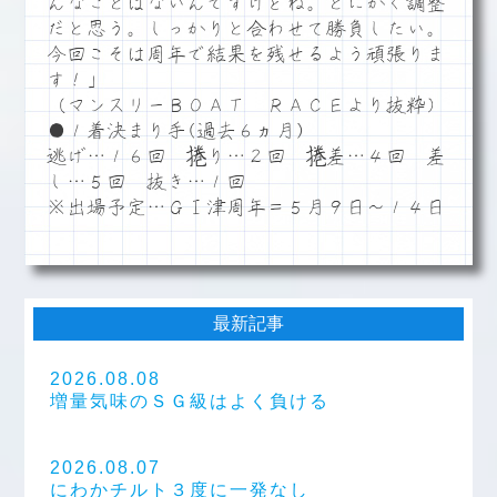
んなことはないんですけどね。とにかく調整
だと思う。しっかりと合わせて勝負したい。
今回こそは周年で結果を残せるよう頑張りま
す！」
（マンスリーＢＯＡＴ ＲＡＣＥより抜粋）
●１着決まり手(過去６ヵ月)
逃げ…１６回 捲り…２回 捲差…４回 差
し…５回 抜き…１回
※出場予定…ＧⅠ津周年＝５月９日～１４日
最新記事
2026.08.08
増量気味のＳＧ級はよく負ける
2026.08.07
にわかチルト３度に一発なし