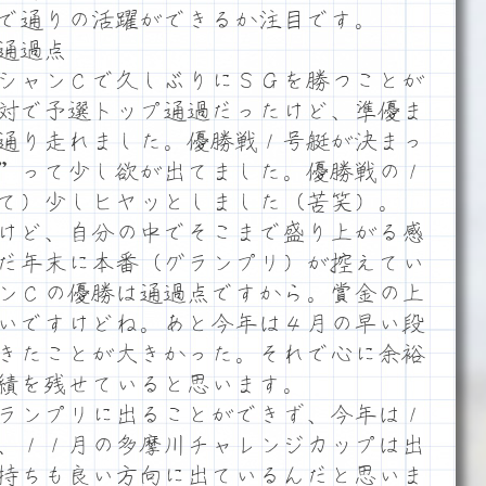
で通りの活躍ができるか注目です。
通過点
シャンＣで久しぶりにＳＧを勝つことが
対で予選トップ通過だったけど、準優ま
通り走れました。優勝戦１号艇が決まっ
”って少し欲が出てました。優勝戦の１
て）少しヒヤッとしました（苦笑）。
けど、自分の中でそこまで盛り上がる感
だ年末に本番（グランプリ）が控えてい
ンＣの優勝は通過点ですから。賞金の上
いですけどね。あと今年は４月の早い段
きたことが大きかった。それで心に余裕
績を残せていると思います。
ランプリに出ることができず、今年は１
、１１月の多摩川チャレンジカップは出
持ちも良い方向に出ているんだと思いま