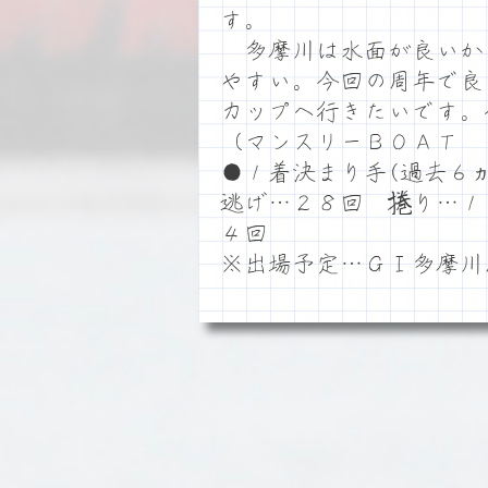
す。
多摩川は水面が良いか
やすい。今回の周年で良
カップへ行きたいです。
（マンスリーＢＯＡＴ 
●１着決まり手(過去６ヵ
逃げ…２８回 捲り…１
４回
※出場予定…ＧⅠ多摩川