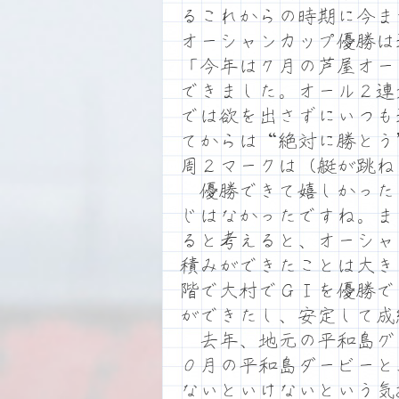
るこれからの時期に今ま
オーシャンカップ優勝は
「今年は７月の芦屋オー
できました。オール２連
では欲を出さずにいつも
てからは“絶対に勝とう
周２マークは（艇が跳ね
優勝できて嬉しかった
じはなかったですね。ま
ると考えると、オーシャ
積みができたことは大き
階で大村でＧⅠを優勝で
ができたし、安定して成
去年、地元の平和島グ
０月の平和島ダービーと
ないといけないという気