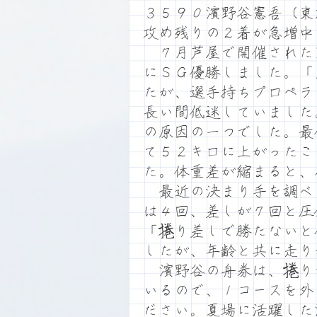
３５９０濱野谷憲吾（東
攻め残りの２着が急増中
７月芦屋で開催された
にＳＧ優勝しました。「
たが、選手持ちプロペラ
長い間低迷していました
の原因の一つでした。最
て５２キロに上がったこ
た。体重差が縮まると、
最近の決まり手を調べ
は４回、差しが７回と圧
「捲り差しで勝たないと
したが、年齢と共に走り
濱野谷の舟券は、捲り
いるので、１コースを外
ださい。夏場に活躍した