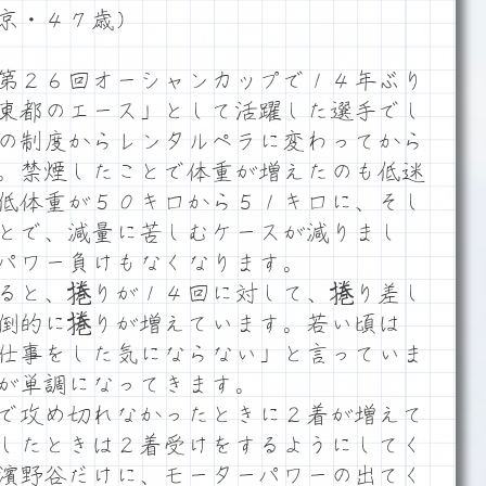
京・４７歳）
第２６回オーシャンカップで１４年ぶり
東都のエース」として活躍した選手でし
の制度からレンタルペラに変わってから
。禁煙したことで体重が増えたのも低迷
低体重が５０キロから５１キロに、そし
とで、減量に苦しむケースが減りまし
パワー負けもなくなります。
ると、捲りが１４回に対して、捲り差し
倒的に捲りが増えています。若い頃は
仕事をした気にならない」と言っていま
が単調になってきます。
で攻め切れなかったときに２着が増えて
したときは２着受けをするようにしてく
濱野谷だけに、モーターパワーの出てく