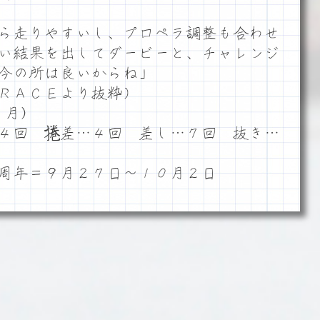
ら走りやすいし、プロペラ調整も合わせ
い結果を出してダービーと、チャレンジ
今の所は良いからね」
ＲＡＣＥより抜粋）
月)
４回 捲差…４回 差し…７回 抜き…
周年＝９月２７日～１０月２日