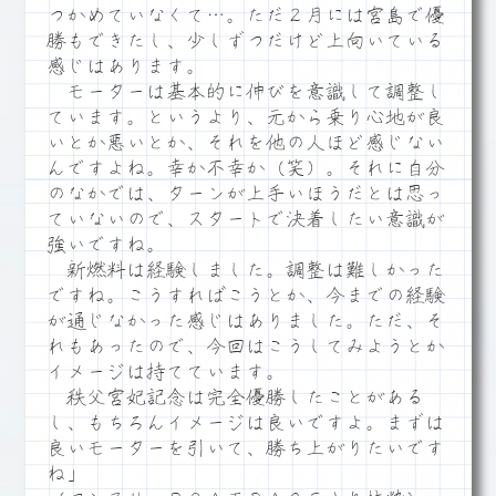
つかめていなくて…。ただ２月には宮島で優
勝もできたし、少しずつだけど上向いている
感じはあります。
モーターは基本的に伸びを意識して調整し
ています。というより、元から乗り心地が良
いとか悪いとか、それを他の人ほど感じない
んですよね。幸か不幸か（笑）。それに自分
のなかでは、ターンが上手いほうだとは思っ
ていないので、スタートで決着したい意識が
強いですね。
新燃料は経験しました。調整は難しかった
ですね。こうすればこうとか、今までの経験
が通じなかった感じはありました。ただ、そ
れもあったので、今回はこうしてみようとか
イメージは持てています。
秩父宮妃記念は完全優勝したことがある
し、もちろんイメージは良いですよ。まずは
良いモーターを引いて、勝ち上がりたいです
ね」