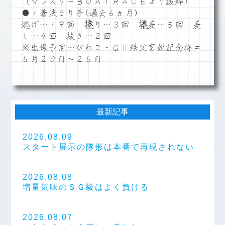
（マンスリーＢＯＡＴＲＡＣＥより抜粋）
●１着決まり手(過去６ヵ月)
逃げ…１９回 捲り…３回 捲差…５回 差
し…４回 抜き…２回
※出場予定…びわこ・ＧⅡ秩父宮妃記念杯＝
５月２０日～２５日
最新記事
2026.08.09
スタート展示の隊形は本番で再現されない
2026.08.08
増量気味のＳＧ級はよく負ける
2026.08.07