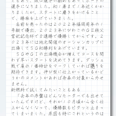
ともあり、坂口選手の勧めもあってボートの
選手になりました。初１着まで１年近くかか
りましたが、スタートに磨きをかけること
で、勝率を上げていきました。
名前を売ったのは２０２２年福岡周年の１
号艇で優出、２０２３年にびわこのＧⅡ秩父
宮妃記念杯で８連勝で優勝してからです。２
０２３年には地元開催のオーシャンカップに
出場してＳＧ初勝利をあげています。
ＳＧやＧⅠの出場機会が増えてコースを問
わず早いスタートを決めてきます。ダッシュ
戦で展示１番時計をマークしていれば捲りを
期待できます。伸び型に仕上がっているかど
うかのコメントがあれば舟券の対象から外せ
ません。
新燃料で試してみたいこともある
「去年の序盤はどんなモーターでも出せて
いたんですけど、それが１０月頃から全く仕
上がらなくなって、優勝数もピタッと止まっ
てしまいました。原因も特にこれというのは