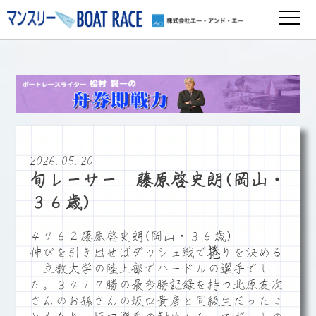
2026.05.20
旬レーサー 藤原啓史朗(岡山・
３６歳)
４７６２藤原啓史朗(岡山・３６歳)
伸びを引き出せばダッシュ戦で捲りを決める
立教大学の陸上部でハードルの選手でし
た。３４１７勝の最多勝記録を持つ北原友次
さんのお孫さんの坂口貴彦と同級生だったこ