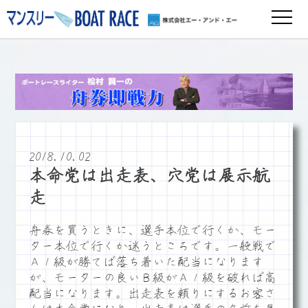
2018.10.02
本命党は出走表、穴党は展示航
走
舟券を買うときに、選手本位で行くか、モー
ター本位で行くか迷うところです。一般戦で
Ａ１級が勝てば落ち着いた配当になります
が、モーターの良いＢ級がＡ１級を破れば高
配当になります。出走表を頼りにするお客さ