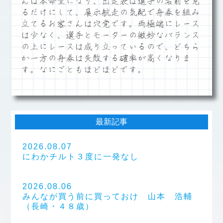
んは本命堂になり、出走表は選手の名前を見
るだけにして、展示航走の気配で舟券を組み
立てるお客さんは穴党です。両極端にレース
は少なく、選手とモーターの微妙なバランス
の上にレースは成り立っているので、どちら
か一方の舟券は失敗する確率が高くなりま
す。なにごともほどほどです。
最新記事
2026.08.07
にわかチルト３度に一発なし
2026.08.06
みんなが買う前に買っておけ 山本 浩輔
（長崎・４８歳）