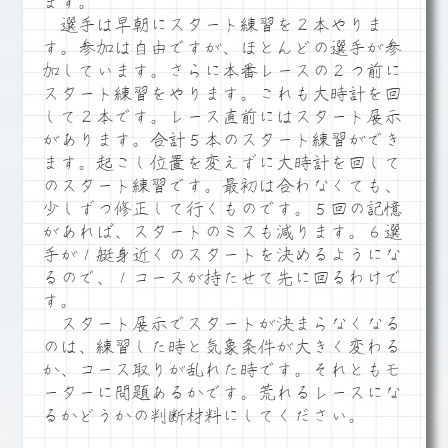
ます。
選手は早朝にスタート練習を２本やりま
す。参加は自由ですが、ほとんどの選手が参
加しています。さらに本番レースの２つ前に
スタート練習をやります。これも大時計を回
して２本です。レース直前にはスタート展示
があります。合計５本のスタート練習ができ
ます。起こし位置を変えずに大時計を回して
のスタート練習です。最初は合わなくても、
少しずつ修正して行くものです。５回の記憶
があれば、スタートのミスも減ります。６選
手が１艇身近くのスタートを決めるようにな
るので、１コースが持たせて先に回るわけで
す。
スタート展示でスタートが決まらなくなる
のは、練習した時と気象条件が大きく変わる
か、コース取りが乱れた時です。それともモ
ーターに問題あるかです。荒れるレースにな
るかどうかの判断材料にしてください。