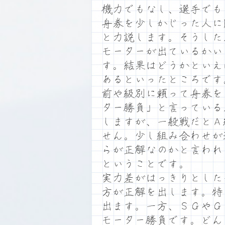
機力でもなし、選手でも
舟券を少しかじった人に
と力説します。そうした
モーターが出ているかい
す。結果はどうかといえ
あるといったところです
前や級別に頼って舟券を
ター勝負」と言っている
しますが、一般戦だとＡ
せん。少し組み合わせが
らが正解なのかと言われ
ということです。
実力差がはっきりとした
方が正解を出します。特
出ます。一方、ＳＧやＧ
モーター勝負です。どん