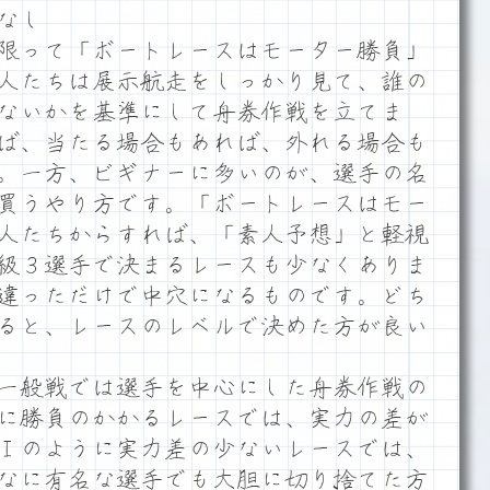
なし
限って「ボートレースはモーター勝負」
人たちは展示航走をしっかり見て、誰の
ないかを基準にして舟券作戦を立てま
ば、当たる場合もあれば、外れる場合も
。一方、ビギナーに多いのが、選手の名
買うやり方です。「ボートレースはモー
人たちからすれば、「素人予想」と軽視
級３選手で決まるレースも少なくありま
違っただけで中穴になるものです。どち
ると、レースのレベルで決めた方が良い
一般戦では選手を中心にした舟券作戦の
に勝負のかかるレースでは、実力の差が
Ⅰのように実力差の少ないレースでは、
なに有名な選手でも大胆に切り捨てた方