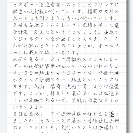
そのボートを注意深くみると、カウリングに
銀色の反射板が付いています。福岡や大村の
ボートにも同じようなものが付いています。
尼崎も展示タイムをレーザー光線を使った電
子計測に変えたということでしょう。展示オ
リジナルタイムを公表するとありました。こ
れがお知らせだったのでしょうか。ホームペ
ージに載せて欲しいもです。
水面を見ると、８５ｍ標識板のところにレー
ザーの送受信装置が立っているのがわかりま
す。８５ｍ地点から１５０ｍ１マーク側が展
示タイムの計測スタート地点ということにな
ります。徳山、福岡、大村と同じような位置
です。ここから計測した展示タイムは加速タ
イムが反映されるので、実戦に必要なタイム
が出てきます。
２日目最終レースで徳増秀樹が峰竜太を捲り
ましたが、そのレースの展示１番時計は徳増
の６．７２でした。気付いたときは手遅れで