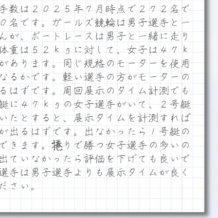
手数は２０２５年７月時点で２７２名で
０名です。ガールズ競輪は男子選手と一
んが、ボートレースは男子と一緒に走り
体重は５２ｋｇに対して、女子は４７ｋ
があります。同じ規格のモーターを使用
なるかです。軽い選手の方がモーターの
るはずです。周回展示のタイム計測でも
艇に４７ｋｇの女子選手がいて、２号艇
いたとすると、展示タイムを計測すれば
が出るはずです。出なかったら１号艇の
できます。捲りで勝つ女子選手の多いの
出ていなかったら評価を下げても良いで
選手は男子選手よりも展示タイムが良く
ださい。