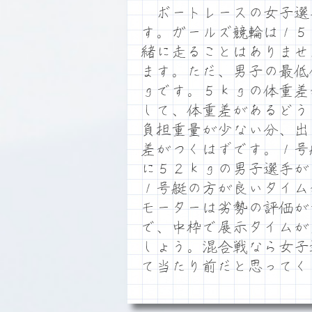
ボートレースの女子選
す。ガールズ競輪は１５
緒に走ることはありませ
ます。ただ、男子の最低
ｇです。５ｋｇの体重差
して、体重差があるどう
負担重量が少ない分、出
差がつくはずです。１号
に５２ｋｇの男子選手が
１号艇の方が良いタイム
モーターは劣勢の評価が
で、中枠で展示タイムが
しょう。混合戦なら女子
て当たり前だと思ってく