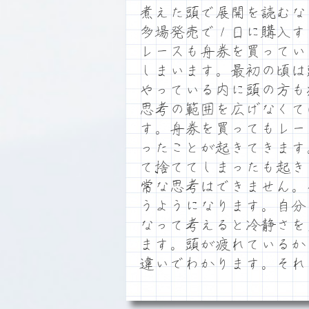
煮えた頭で展開を読むな
多場発売で１日に購入す
レースも舟券を買ってい
しまいます。最初の頃は
やっている内に頭の方も
思考の範囲を広げなくて
す。舟券を買ってもレー
ったことが起きてきます
て捨ててしまったも起き
常な思考はできません。
うようになります。自分
なって考えると冷静さを
ます。頭が疲れているか
違いでわかります。それ