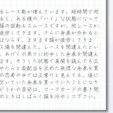
るレース数が増えています。短時間で何
ると、ある種の「ハイ」な状態になって
頭の回転もスムースですが、何レースか
疲労してきます。さらに舟券が外れると
はならず、ますます頭が疲労してきま
ス場を間違えた、レースを間違えたとい
。あげくの果てに的中した舟券を間違え
ます。そうした状態で展開を読んでも正
やたらと高配当を求めた無理な舟券を買
の思考の中では正常だと見えても、後に
欠いていた舟券を買っていたことになり
どうかの目安は、マークカードの書き間
のときはしばらく頭を冷やして下さい。