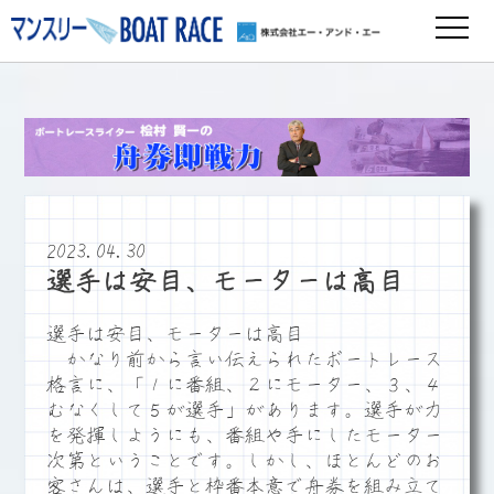
2023.04.30
選手は安目、モーターは高目
選手は安目、モーターは高目
かなり前から言い伝えられたボートレース
格言に、「１に番組、２にモーター、３、４
むなくして５が選手」があります。選手が力
を発揮しようにも、番組や手にしたモーター
次第ということです。しかし、ほとんどのお
客さんは、選手と枠番本意で舟券を組み立て