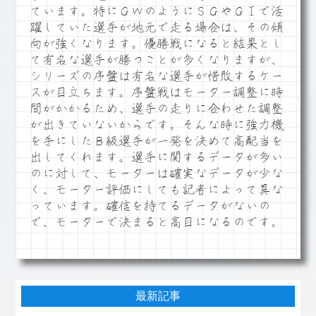
ています。特にＧＷのようにＳＧやＧⅠで活
躍していた選手が地元で走る場合は、その傾
向が強くなります。優勝戦になると結果とし
て有名な選手が勝つことが多くなりますが、
シリーズの序盤は有名な選手が惜敗するケー
スが目立ちます。序盤戦はモーター調整に時
間がかかるため、選手の走りに合わせた調整
が出きていないからです。そんな時に強力機
を手にしたＢ級選手が一発を決めて高配当を
出してくれます。選手に関するデータが多い
のに対して、モーターは確実なデータが少な
く、モーター評価にしても記者によって異な
っています。確信を持てるデータがないの
で、モーターで決まると高目になるのです。
最新記事