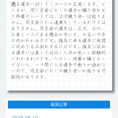
捲る選手に対して１コースが反発します。と
ころが、同じ支部どおしの選手が隣り合わせ
た枠番のレースでは、ほぼ競り合いは起きま
せん。同支部だから遠慮をしているわけでは
ありません。同支部の選手は、正月、ＧＷ、
お盆レースで走る機会が多いで、お互いの手
の内がわかるのです。強気に来る選手に無理
に攻めても共倒れするだけです。強気な攻め
る選手には差しで対応した方が良いと経験的
にわかるわけです。ただし、枠番が隣どおし
でないと、一つ間に入る選手の動きが読めな
いので、同支部どおしの競り合いが起きる可
能性があります。
最新記事
2026.08.10