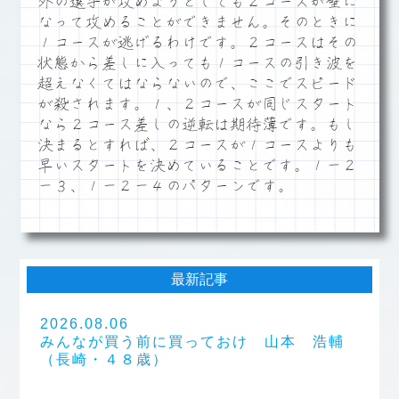
外の選手が攻めようとしても２コースが壁に
なって攻めることができません。そのときに
１コースが逃げるわけです。２コースはその
状態から差しに入っても１コースの引き波を
超えなくてはならないので、ここでスピード
が殺されます。１、２コースが同じスタート
なら２コース差しの逆転は期待薄です。もし
決まるとすれば、２コースが１コースよりも
早いスタートを決めていることです。１－２
－３、１－２－４のパターンです。
最新記事
2026.08.06
みんなが買う前に買っておけ 山本 浩輔
（長崎・４８歳）