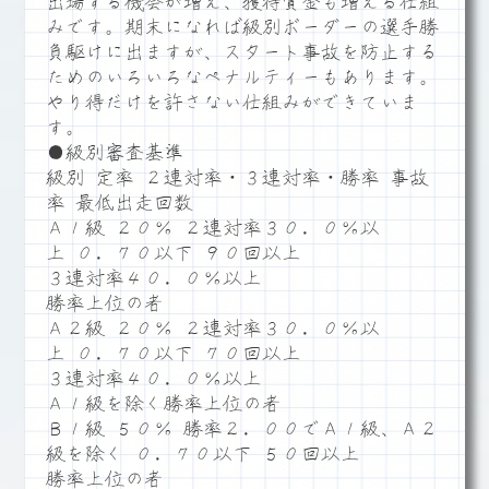
出場する機会が増え、獲得賞金も増える仕組
みです。期末になれば級別ボーダーの選手勝
負駆けに出ますが、スタート事故を防止する
ためのいろいろなペナルティーもあります。
やり得だけを許さない仕組みができていま
す。
●級別審査基準
級別 定率 ２連対率・３連対率・勝率 事故
率 最低出走回数
Ａ１級 ２０％ ２連対率３０．０％以
上 ０．７０以下 ９０回以上
３連対率４０．０％以上
勝率上位の者
Ａ２級 ２０％ ２連対率３０．０％以
上 ０．７０以下 ７０回以上
３連対率４０．０％以上
Ａ１級を除く勝率上位の者
Ｂ１級 ５０％ 勝率２．００でＡ１級、Ａ２
級を除く ０．７０以下 ５０回以上
勝率上位の者