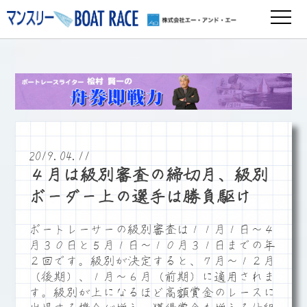
2019.04.11
４月は級別審査の締切月、級別
ボーダー上の選手は勝負駆け
ボートレーサーの級別審査は１１月１日～４
月３０日と５月１日～１０月３１日までの年
２回です。級別が決定すると、７月～１２月
（後期）、１月～６月（前期）に適用されま
す。級別が上になるほど高額賞金のレースに