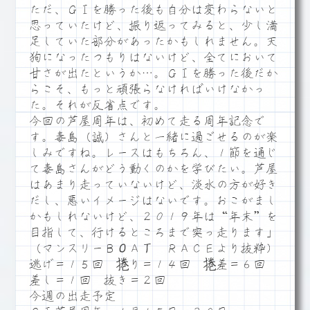
ただ、ＧⅠを勝った後も自分は変わらないと
思っていたけど、振り返ってみると、少し満
足していた部分があったかもしれません。天
狗になったつもりはないけど、全てにおいて
甘さが出たというか…。ＧⅠを勝った後だか
らこそ、もっと頑張らなければいけなかっ
た。それが反省点です。
今回の芦屋周年は、初めて走る周年記念で
す。毒島（誠）さんと一緒に過ごせるのが楽
しみですね。レースはもちろん、１節を通じ
て毒島さんがどう動くのかを学びたい。芦屋
はあまり走っていないけど、淡水の方が好き
だし、悪いイメージはないです。おこがまし
かもしれないけど、２０１９年は“年末”を
目指して、行けるところまで突っ走ります」
（マンスリーＢОＡТ ＲＡＣＥより抜粋）
逃げ＝１５回 捲り＝１４回 捲差＝６回
差し＝１回 抜き＝２回
今週の出走予定