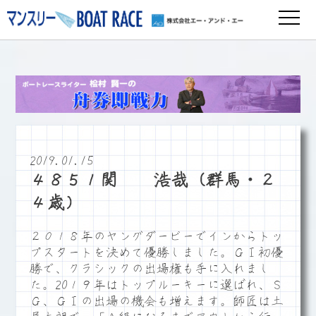
2019.01.15
４８５１関 浩哉（群馬・２
４歳）
２０１８年のヤングダービーでインからトッ
プスタートを決めて優勝しました。ＧⅠ初優
勝で、クラシックの出場権も手に入れまし
た。20１９年はトップルーキーに選ばれ、Ｓ
Ｇ、ＧⅠの出場の機会も増えます。師匠は土