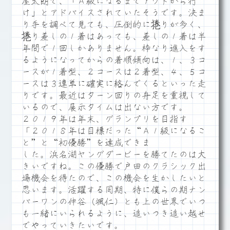
屋太朗で、「Ａ級になるまでアウトから行
け」とアドバイスされていたそうです。決ま
り手を調べて見ても、圧倒的に捲りが多く、
捲り差しの１着はあっても、差しの１着は半
年間で１回しかありません。枠なり進入をす
るようになってからの着順傾向は、１、３コ
ースが１着型、２コースは２着型、４、５コ
ースは３連単に確実に絡んでくるといった走
りです。最近はターン回りの舟足を重視して
いるので、展示タイムは出ない方です。
２０１９年は年末、グランプリを目指す
「２０１８年は目標だった“Ａ１級になるこ
と”と“初優勝”を達成できま
した。浜名湖ヤングダービーを勝てたのは大
きいですね。この優勝で戸田のクラシック出
場機会を得たので、この機会を生かしたいと
思います。活躍する同期、特に僕らの期ナン
バーワンの仲谷（颯仁）とも上の世界でいつ
も一緒にいられるように、追いつき追い越せ
でやっていきたいです。