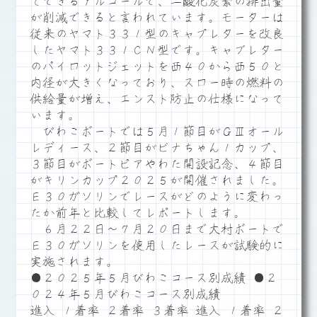
てできるアルコールで、二酸化炭素の排出量
が削減できると言われています。モーターは
従来のヤマト３３１型のキャプレターを改良
したヤマト３３１ＣＮ型です。キャブレター
のパイロットジェットを♯４０から♯５０と
内径が大きくなっており、スロー時の燃料の
供給量が増え、エンスト防止の仕様になって
います。
びわこボートでは５月１節目がＧⅢオール
レディース、２節目がビナちゃん１カップ、
３節目がボートピアやわた開設記念、４節目
がキリンカップ２０２５が開催されました。
Ｅ３０ガソリンでレースがどのように変わっ
たか前年と比較してレポートします。
６月２２日～７月２０日まで大村ボートで
Ｅ３０ガソリンを使用したレースが試験的に
実施されます。
●２０２５年５月びわこコース別成績 ●２
０２４年５月びわこコース別成績
進入 １着率 ２着率 ３着率 進入 １着率 ２