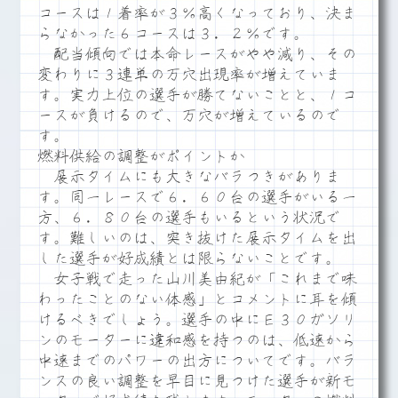
コースは１着率が３％高くなっており、決ま
らなかった６コースは３．２％です。
配当傾向では本命レースがやや減り、その
変わりに３連単の万穴出現率が増えていま
す。実力上位の選手が勝てないことと、１コ
ースが負けるので、万穴が増えているので
す。
燃料供給の調整がポイントか
展示タイムにも大きなバラつきがありま
す。同一レースで６．６０台の選手がいる一
方、６．８０台の選手もいるという状況で
す。難しいのは、突き抜けた展示タイムを出
した選手が好成績とは限らないことです。
女子戦で走った山川美由紀が「これまで味
わったことのない体感」とコメントに耳を傾
けるべきでしょう。選手の中にＥ３０ガソリ
ンのモーターに違和感を持つのは、低速から
中速までのパワーの出方についてです。バラ
ンスの良い調整を早目に見つけた選手が新モ