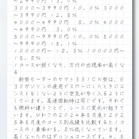
～２９９０円 １３．７％
３０００～３９９０円 １０．０％ ３０００
～３９９０円 １２．５％
４０００～４９９０円 ８．０％ ４０００
～４９９０円 ３．０％
５０００～９９９０円 １０．０％ ５０００
～９９９０円 １５．１％
１００００円～ １８．３％ １００００円～
１５．８％
１コースが弱くなり、万穴の出現率が高くな
る
新型モーターのヤマト３３１ＣＮ型は、Ｅ
３０ガソリンの使用でスローにしたときにエ
ンストをしないように空気が多く入るように
しています。高速回転時は同じです。それで
も燃料が違うことで、レースに変化が起きて
います。びわこの２０２４年５月度と２０２
５年５月度のコース別成績を比較すると１コ
ースの１着率が５．８％低くなっています。
高くなったのはダッシュコースです。４、５