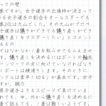
っての壁
票ですが，女子選手の出場枠が決まって
める女子選手の割合をオールスターでも
票2位は大山でした。その大山がプロペ
子選手は捲りができても捲り差しができ
捲り差しをマスターしたい」とコメント
るもの
ではなかなか１着を取らせてもらえませ
す。捲り差しを決めるにはボートの舳先
ーンマークの方に向けていなければなり
くボートは横滑りします。そのときに
ンドルは素早く切る」が基本です。女子
すが、腕力
男子選手よりもスピードで負けていま
れても、中、外から捲り差しを決めるに
着で狙えても、１着は難しいようです。