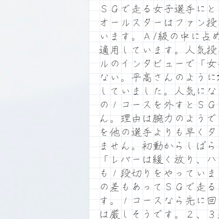
ＳＧで走る女子選手にと
オールスターはファン投
います。Ａ1級の中に占
適用しています。人気投
ルのインタビューで「女
ない。平高さんのように
していました。人気にな
の１コースを外すとＳＧ
ん。理由は腕力のようで
を他の選手よりも早くタ
ません。初動からしばら
「レバーは緩く放り、ハ
も１段切りをやっていま
の差もあってＳＧで走る
す。１コースなら先に回
は厳しそうです。２、３