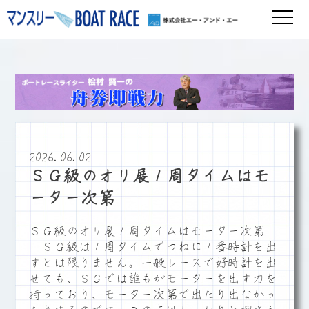
2026.06.02
ＳＧ級のオリ展１周タイムはモ
ーター次第
ＳＧ級のオリ展１周タイムはモーター次第
ＳＧ級は１周タイムでつねに１番時計を出
すとは限りません。一般レースで好時計を出
せても、ＳＧでは誰もがモーターを出す力を
持っており、モーター次第で出たり出なかっ