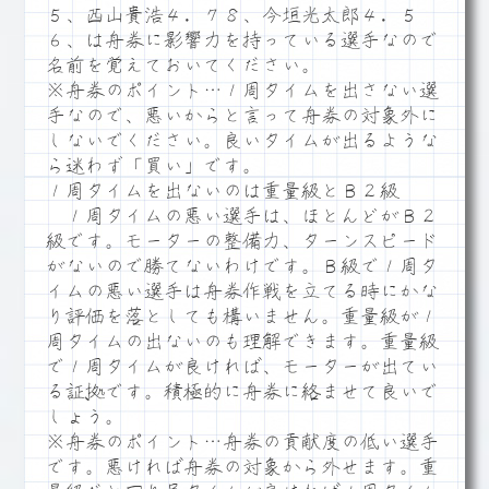
５、西山貴浩４．７８、今垣光太郎４．５
６、は舟券に影響力を持っている選手なので
名前を覚えておいてください。
※舟券のポイント…１周タイムを出さない選
手なので、悪いからと言って舟券の対象外に
しないでください。良いタイムが出るような
ら迷わず「買い」です。
１周タイムを出ないのは重量級とＢ２級
１周タイムの悪い選手は、ほとんどがＢ２
級です。モーターの整備力、ターンスピード
がないので勝てないわけです。Ｂ級で１周タ
イムの悪い選手は舟券作戦を立てる時にかな
り評価を落としても構いません。重量級が１
周タイムの出ないのも理解できます。重量級
で１周タイムが良ければ、モーターが出てい
る証拠です。積極的に舟券に絡ませて良いで
しょう。
※舟券のポイント…舟券の貢献度の低い選手
です。悪ければ舟券の対象から外せます。重