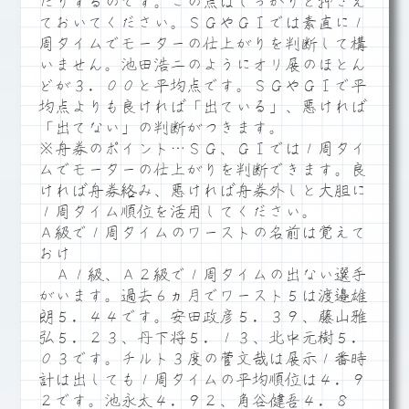
たりするのです。この点はしっかりと押さえ
ておいてください。ＳＧやＧⅠでは素直に１
周タイムでモーターの仕上がりを判断して構
いません。池田浩二のようにオリ展のほとん
どが３．００と平均点です。ＳＧやＧⅠで平
均点よりも良ければ「出ている」、悪ければ
「出てない」の判断がつきます。
※舟券のポイント…ＳＧ、ＧⅠでは１周タイ
ムでモーターの仕上がりを判断できます。良
ければ舟券絡み、悪ければ舟券外しと大胆に
１周タイム順位を活用してください。
Ａ級で１周タイムのワーストの名前は覚えて
おけ
Ａ１級、Ａ２級で１周タイムの出ない選手
がいます。過去６ヵ月でワースト５は渡邉雄
朗５．４４です。安田政彦５．３９、藤山雅
弘５．２３、丹下将５．１３、北中元樹５．
０３です。チルト３度の菅文哉は展示１番時
計は出しても１周タイムの平均順位は４．９
２です。池永太４．９２、角谷健吾４．８