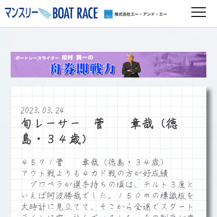
2023.03.24
旬レーサー 菅 章哉（徳
島・３４歳）
４５７１菅 章哉（徳島・３４歳）
アウト戦よりも４カド戦の方が好成績
プロペラが選手持ちの頃は、チルト３度と
いえば阿波勝哉でした。１５０ｍの標識板を
大時計に見立てて、そこから全速でスタート