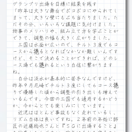
グランプリ出場を目標に結果を残す
「昨年は大きな舞台でボコボコにやられてし
まって、大きな壁にもぶち当たりました。た
だその分、いろいろな課題に気付けました。
物事のメリハリや、組み立て方を学ぶことが
できて、調整の幅も大きく広がりました。
三国は水面が広いので、チルト３度で６コ
ースから捲るとなればなかなか難しいんです
けど、そこで決めることができれば、どのレ
ース場でも捲れるという自信に繋がります
ね。
自分は淡水が基本的に苦手なんですけど、
昨年９月尼崎でチルト３度にして６コース捲
りで優勝した頃から調整の引き出しも増えて
いるんです。今回の三国でも通用するかどう
か、今からとても楽しみにしています。
近況はほとんど事故もなく走れているし、
リズム自体は良いですね。２年前の年始に師
匠の近藤稔也さんと『ＳＧに出場すること』