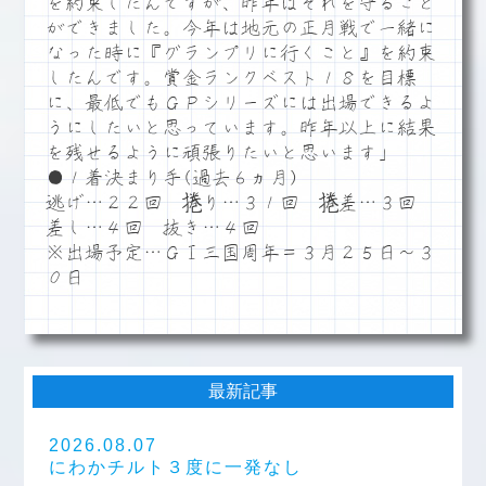
を約束したんですが、昨年はそれを守ること
ができました。今年は地元の正月戦で一緒に
なった時に『グランプリに行くこと』を約束
したんです。賞金ランクベスト１８を目標
に、最低でもＧＰシリーズには出場できるよ
うにしたいと思っています。昨年以上に結果
を残せるように頑張りたいと思います」
●１着決まり手(過去６ヵ月)
逃げ…２２回 捲り…３１回 捲差…３回
差し…４回 抜き…４回
※出場予定…ＧⅠ三国周年＝３月２５日～３
０日
最新記事
2026.08.07
にわかチルト３度に一発なし