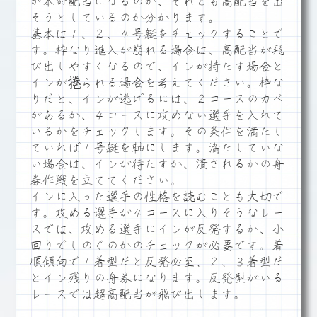
が本命配当になるのか、それとも高配当を出
そうとしているのか分かります。
基本は１、２、４号艇をチェックすることで
す。枠なり進入が崩れる場合は、高配当が飛
び出しやすくなるので、インが持たす場合と
インが捲られる場合を考えてください。枠な
りだと、インが逃げるには、２コースのカベ
があるか、４コースに攻めない選手を入れて
いるかをチェックします。その条件を満たし
ていれば１号艇を軸にします。満たしていな
い場合は、インが待たすか、潰されるかの舟
券作戦を立ててください。
インに入った選手の性格を読むことも大切で
す。攻める選手が４コースに入りそうなレー
スでは、攻める選手にインが反発するか、小
回りでしのぐのかのチェックが必要です。着
順傾向で１着型だと反発必至、２、３着型だ
とイン残りの舟券になります。反発型がいる
レースでは超高配当が飛び出します。