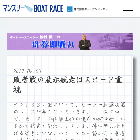
2019.06.03
敗者戦の展示航走はスピード重
視
ヤマト３３１型になって、モーター抽選次第
のレースが多くなっています。レースの中
で、モーターの性能上位の選手が何号艇にい
るかで結果も変わってきます。伸び型に仕上
げる選手が少ないので、スロー勢から１着者