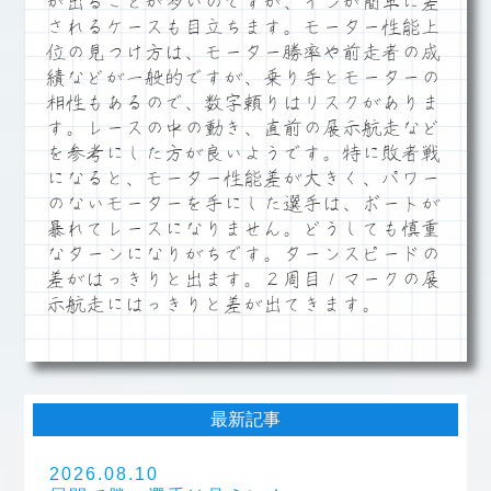
が出ることが多いのですが、インが簡単に差
されるケースも目立ちます。モーター性能上
位の見つけ方は、モーター勝率や前走者の成
績などが一般的ですが、乗り手とモーターの
相性もあるので、数字頼りはリスクがありま
す。レースの中の動き、直前の展示航走など
を参考にした方が良いようです。特に敗者戦
になると、モーター性能差が大きく、パワー
のないモーターを手にした選手は、ボートが
暴れてレースになりません。どうしても慎重
なターンになりがちです。ターンスピードの
差がはっきりと出ます。２周目１マークの展
示航走にはっきりと差が出てきます。
最新記事
2026.08.10