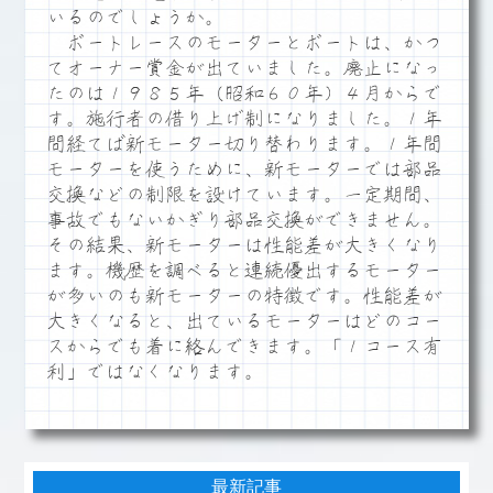
いるのでしょうか。
ボートレースのモーターとボートは、かつ
てオーナー賞金が出ていました。廃止になっ
たのは１９８５年（昭和６０年）４月からで
す。施行者の借り上げ制になりました。１年
間経てば新モーター切り替わります。１年間
モーターを使うために、新モーターでは部品
交換などの制限を設けています。一定期間、
事故でもないかぎり部品交換ができません。
その結果、新モーターは性能差が大きくなり
ます。機歴を調べると連続優出するモーター
が多いのも新モーターの特徴です。性能差が
大きくなると、出ているモーターはどのコー
スからでも着に絡んできます。「１コース有
利」ではなくなります。
最新記事