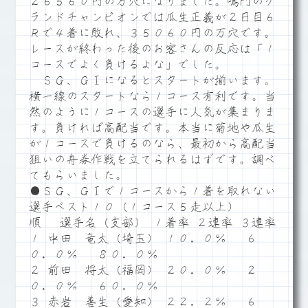
２６５６０円の万穴になりました。鳴門のグ
ランドチャンピオンでは瓜生正義が２日目６
Ｒで４着に敗れ、３５０６０円の万穴です。
レースが終わった後のお客さんの反応は「１
コースでよく負けるよな」でした。
ＳＧ、ＧⅠになるとスタートが揃います。
横一線のスタートなら１コース有利です。当
然のように１コースの選手に人気が集まりま
す。負ければ高配当です。本当に菊地や瓜生
が１コースで負けるのなら、最初から高配当
狙いの舟券作戦を立てられるはずです。調べ
てもらいました。
●ＳＧ、ＧⅠで１コースから１着を取れない
選手ベスト１０（１コース５走以上）
順 選手名（支部） １着率 ２連率 ３連率
１ 中田 竜太（埼玉） １０．０％ ６
０．０％ ８０．０％
２ 前田 将太（福岡） ２０．０％ ２
０．０％ ６０．０％
３ 赤岩 善生（愛知） ２２．２％ ６