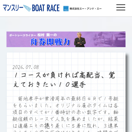
2026.07.08
１コースが負ければ高配当、覚
えておきたい１０選手
菊地孝平が常滑周年の最終日４Ｒで１号艇
をもらいました。オリジナル展示タイムは各
項目のすべてが１番時計の赤い数字です。軸
艇信頼のレースで人気を集めましたが、結果
は遠藤エミの捲り差しに５着に敗れ、３連単