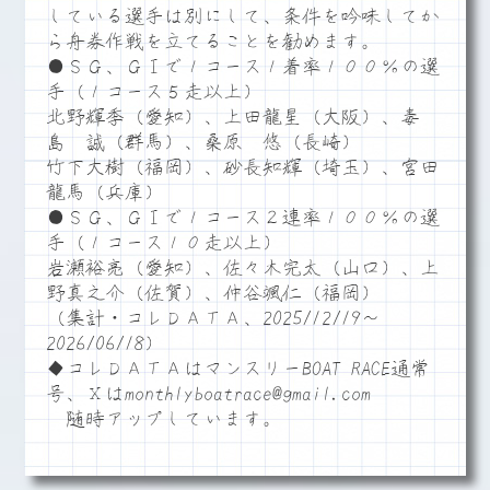
している選手は別にして、条件を吟味してか
ら舟券作戦を立てることを勧めます。
●ＳＧ、ＧⅠで１コース１着率１００％の選
手（１コース５走以上）
北野輝季（愛知）、上田龍星（大阪）、毒
島 誠（群馬）、桑原 悠（長崎）
竹下大樹（福岡）、砂長知輝（埼玉）、宮田
龍馬（兵庫）
●ＳＧ、ＧⅠで１コース２連率１００％の選
手（１コース１０走以上）
岩瀬裕亮（愛知）、佐々木完太（山口）、上
野真之介（佐賀）、仲谷颯仁（福岡）
（集計・コレＤＡＴＡ、2025/12/19～
2026/06/18）
◆コレＤＡＴＡはマンスリーBOAT RACE通常
号、Ｘはmonthlyboatrace@gmail.com
随時アップしています。