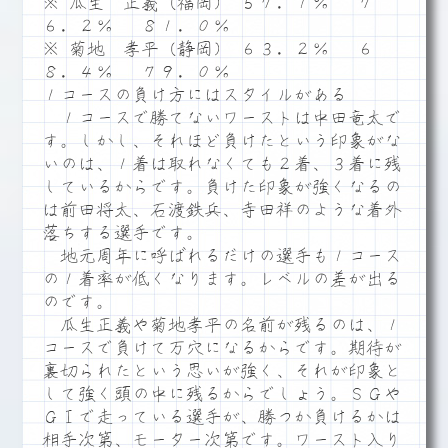
※ 瓜生 正義（福岡） ５７．１％ ７
６．２％ ８１．０％
※ 菊地 孝平（静岡） ６３．２％ ６
８．４％ ７９．０％
１コースの負け方にはスタイルがある
１コースで勝てないワーストは中田竜太で
す。しかし、それほど負けたという印象がな
いのは、１着は取れなくても２着、３着に残
しているからです。負けた印象が強くなるの
は前田将太、石渡鉄兵、寺田祥のような着外
落ちする選手です。
地元周年に呼ばれるだけの選手も１コース
の１着率が低くなります。レベルの差が出る
のです。
瓜生正義や菊地孝平の名前が残るのは、１
コースで負けて万穴になるからです。期待が
裏切られたという思いが強く、それが印象と
して強く頭の中に残るからでしょう。ＳＧや
ＧⅠで走っている選手が、勝つか負けるかは
相手次第、モーター次第です。ワースト入り