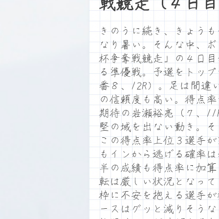
戦競走（４日目
きのうに続き、きょうも
なり暑い。そんな中、ボ
杯争奪戦競走」の４日目が
る準優戦。予選をトップ
番８、12R）。足は間
の信頼度も高い。得点率
期待の岩瀬裕亮（７、1
堅の域を出ない動き。そ
この得点率上位３選手が
もインから逃げる確率は
半の成績も得点率に加算
転は厳しい状況となって
枠に不安を抱える選手が
ースはグッと減りそうな