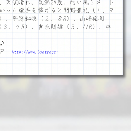
在、天候晴れ、気温24度、向い風３メート
かった選手を挙げると間野兼礼（１、９
R）、平野和明（２、８R）、山崎裕司
（３、７R）、吉永則雄（３、11R）、中
♪
ＨＰ
http://www.boatrace-