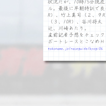
状況だが、10時15分現
ル。最後に早朝特訓で良
R）、竹上真司（２、９
（３、10R）、谷川将太
辻、川崎あたり。
直前記者予想をチェック
ボートレースとこなめ
tokoname.jp/raceguide/kyogi06