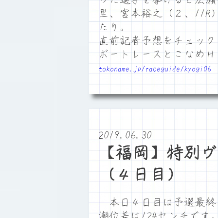
里、宮本裕之（２、11R
たり。
直前記者予想をチェック
ボートレースとこなめ
tokoname.jp/raceguide/kyogi06
2019.06.30
【福岡】特別ヴ
（４日目）
本日４日目は予選最終日、
潮位差は124センチで