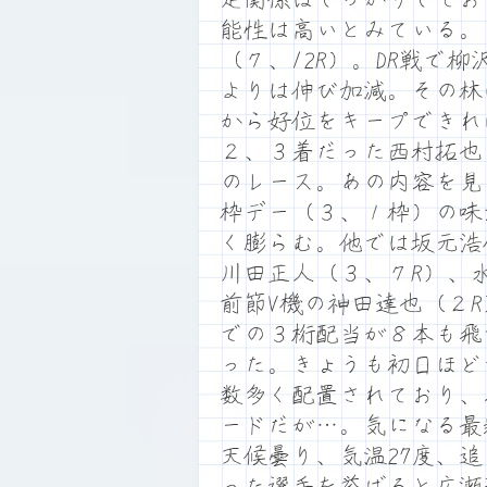
能性は高いとみている。
（７、12R）。DR戦で
よりは伸び加減。その林
から好位をキープできれ
２、３着だった西村拓也
のレース。あの内容を見
枠デー（３、１枠）の味
く膨らむ。他では坂元浩仁
川田正人（３、７R）、
前節V機の神田達也（２
での３桁配当が８本も飛
った。きょうも初日ほど
数多く配置されており、
ードだが…。気になる最
天候曇り、気温27度、
った選手を挙げると広瀬