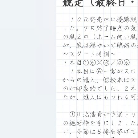
競走（最終日・
１０Ｒ発売中に優勝戦
した。９Ｒ終了時点の気
の風２ｍ（ホーム向い風
が、風は穏やかで絶好の
～スタート特訓～
１本目①⑥②③／④⑤ 
１本目は⑥一宮がスロ
からの進入。⑤松本はス
のが印象的でした。２本
たが、進入はもつれる可
①川北浩貴が予選トッ
の絶好枠を手にしました
に、今節は５勝を挙げて