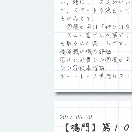
い。特にレース足がいい
で、スタートも決まって
るのみです。
②榎幸司は「伸びは良
ースは一宮さん次第です
を取るのか楽しみです。
優勝戦の機力評価
①川北浩貴＞＞②榎幸司
＞＞⑤松本博昭
ボートレース鳴門ＨＰ「
2019.06.30
【鳴門】第１０