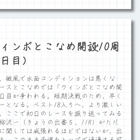
ィンボとこなめ開設10周
日目）
、微風で水面コンディションは悪くな
ースとこなめでは「ウィンボとこなめ開
２日目が争われる。短期決戦のため、早く
ーとなる。ベスト18入りへ、より激しい
。ここで初日のレースを振り返ってみる
柳沢一（きょうの出番５、11R）がただ
に関しては威張れるほどではないが、出
り、このまま予選をトップで通過する可