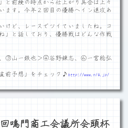
」と前検の時点から仕上がり具合は上々
います。今年２回目の優勝へイン速攻あ
いけど、レースでツイていましたね。コ
ね」と話しており、優勝戦はどんな作戦
、③山一鉄也＞④谷野錬志、⑥一宮稔弘
直前予想」をチェック♪
http://www.n14.jp/
回鳴門商工会議所会頭杯