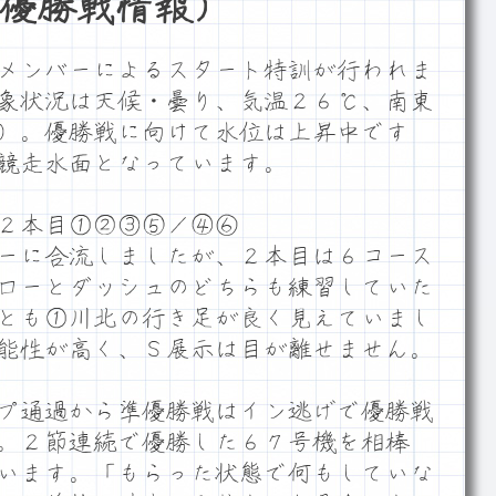
優勝戦情報）
メンバーによるスタート特訓が行われま
象状況は天候・曇り、気温２６℃、南東
）。優勝戦に向けて水位は上昇中です
競走水面となっています。
２本目①②③⑤／④⑥
ーに合流しましたが、２本目は６コース
ローとダッシュのどちらも練習していた
とも①川北の行き足が良く見えていまし
能性が高く、Ｓ展示は目が離せません。
プ通過から準優勝戦はイン逃げで優勝戦
。２節連続で優勝した６７号機を相棒
います。「もらった状態で何もしていな