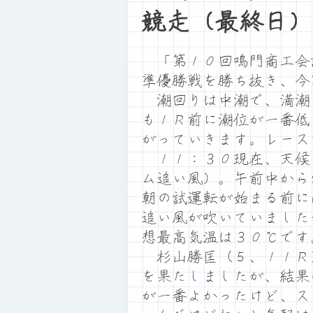
競走（最終日）
「第１０回鳴門商工会
準優勝戦を勝ち抜き、今
潮回りは中潮で、満潮
も１Ｒ前に潮位が一番低
がっていきます。レース
１１：３０現在、天候
ム追い風）。午前中から
朝の試運転が始まる前に
追い風が吹いていました
想最高気温は３０℃です
杉山勝匡（５、１１Ｒ
を果たしましたが、結果
が一番よかったけど、ス