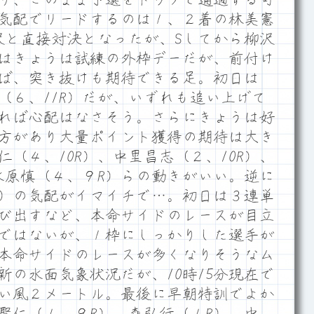
気配でリードするのは１、２着の林美憲
柳沢と直接対決となったが、Sしてから柳沢
はきょうは試練の外枠デーだが、前付け
ば、突き抜けも期待できる足。初日は
（６、11R）だが、いずれも追い上げて
れば心配はなさそう。さらにきょうは好
方があり大量ポイント獲得の期待は大き
（４、10R）、中里昌志（２、10R）、
水原慎（４、９R）らの動きがいい。逆に
R）の気配がイマイチで…。初日は３連単
び出すなど、本命サイドのレースが目立
ではないが、１枠にしっかりした選手が
本命サイドのレースが多くなりそうなム
新の水面気象状況だが、10時15分現在で
追い風２メートル。最後に早朝特訓でよか
聖仁（１、９R）、森弘行（１R）、中