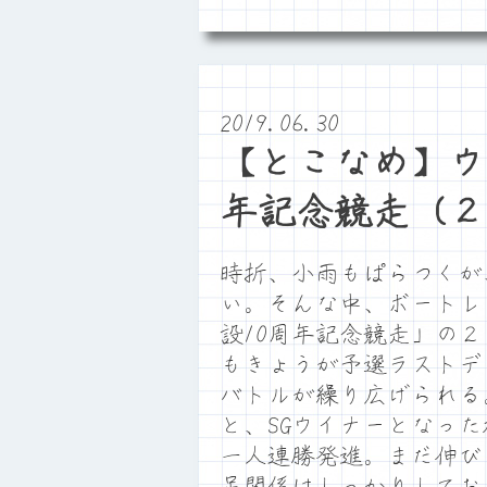
2019.06.30
【とこなめ】ウ
年記念競走（２
時折、小雨もぱらつくが
い。そんな中、ボートレ
設10周年記念競走」の
もきょうが予選ラストデ
バトルが繰り広げられる
と、SGウイナーとなった
一人連勝発進。まだ伸び
足関係はしっかりしてお