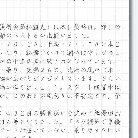
議所会頭杯競走」は本日最終日。昨日の
節のベスト６が出揃いました。
・１８：３８、干潮・１１：５８と本日
くなり、終盤にかけて潮位は少しづつ上
中の干満の差は約１ｍとなっています。
・曇り、気温２６℃、北西の風ｍ（ホー
雲が広がりジメジメしています。さらに
雨が降り出しました。スタート練習中は
が、このあとの風向きは不安定です。予
。
）は３日目の勝負懸けを決めて準優進出
は６着となりました。「ペラ調整で準優
タートが届いていない。乗りやすさはい