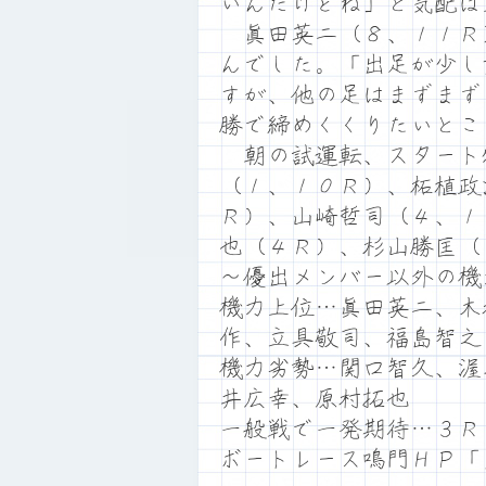
いんだけどね」と気配は
眞田英二（８、１１Ｒ
んでした。「出足が少し
すが、他の足はまずまず
勝で締めくくりたいとこ
朝の試運転、スタート
（１、１０Ｒ）、柘植政
Ｒ）、山崎哲司（４、１
也（４Ｒ）、杉山勝匡（
～優出メンバー以外の機
機力上位…眞田英二、木
作、立具敬司、福島智之
機力劣勢…関口智久、渥
井広幸、原村拓也
一般戦で一発期待…３Ｒ
ボートレース鳴門ＨＰ「