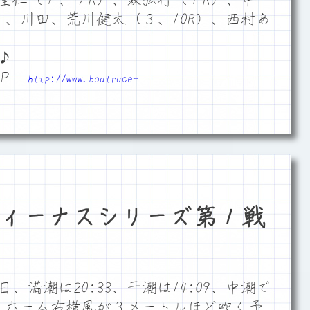
）、川田、荒川健太（３、10R）、西村あ
♪
ＨＰ
http://www.boatrace-
ィーナスシリーズ第１戦
満潮は20:33、干潮は14:09、中潮で
す。ホーム右横風が３メートルほど吹く予