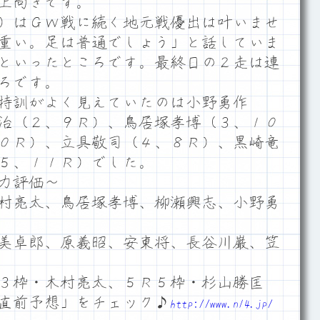
上向きです。
）はＧＷ戦に続く地元戦優出は叶いませ
重い。足は普通でしょう」と話していま
といったところです。最終日の２走は連
ろです。
特訓がよく見えていたのは小野勇作
治（２、９Ｒ）、鳥居塚孝博（３、１０
０Ｒ）、立具敬司（４、８Ｒ）、黒崎竜
５、１１Ｒ）でした。
力評価～
村亮太、鳥居塚孝博、柳瀬興志、小野勇
美卓郎、原義昭、安東将、長谷川巌、笠
３枠・木村亮太、５Ｒ５枠・杉山勝匡
直前予想」をチェック♪
http://www.n14.jp/