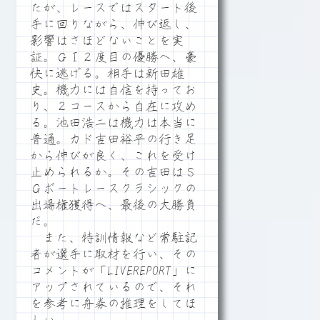
たが、レースではスタート後
手に回りながら、伸び返し、
影響はさほどないことを実
証。ＧⅠ２度目の優勝へ、豪
快に逃げる。相手は新田雄
史。機力には自信を持ってお
り、２コースから自在に攻め
る。池田浩二は機力は本当に
普通。カド吉田裕平の行き足
から伸びが良く、これを受け
止められるか。その吉田はＳ
Ｇボートレースクラシックの
出場権獲得へ、最後の大勝負
だ。
また、特訓情報など常駐記
者が選手に取材を行い、その
コメントが「LIVEREPORT」に
アップされているので、それ
を参考に舟券の推理をしてほ