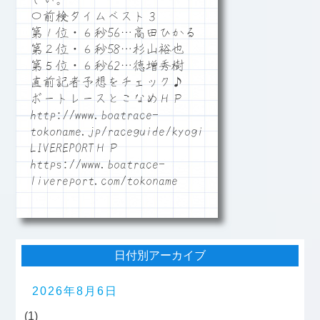
しい。
〇前検タイムベスト３
第１位・６秒56…高田ひかる
第２位・６秒58…杉山裕也
第５位・６秒62…徳増秀樹
直前記者予想をチェック♪
ボートレースとこなめＨＰ
http://www.boatrace-
tokoname.jp/raceguide/kyogi06
LIVEREPORTＨＰ
https://www.boatrace-
livereport.com/tokoname
日付別アーカイブ
2026年8月6日
(1)