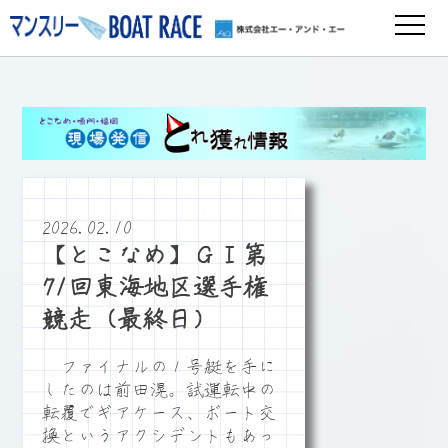
2026.02.10
【とこなめ】ＧⅠ第
71回東海地区選手権
競走（最終日）
ファイナルの１号艇を手に
したのは前田滉。試運転中の
転覆でギアケース、ボート交
換というアクシデントもあっ