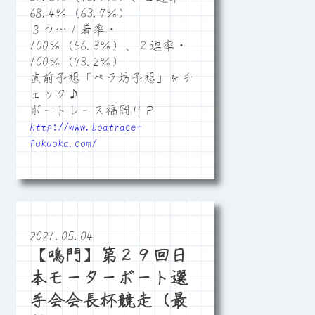
68.4％（63.7％）
３つ…１着率・
100％（56.3％）、２連率・
100％（73.2％）
直前予想「ペラ坊予想」をチ
ェック♪
ボートレース福岡ＨＰ
http://www.boatrace-
fukuoka.com/
2021.05.04
【鳴門】第２９回日
本モーターボート選
手会会長杯競走（最