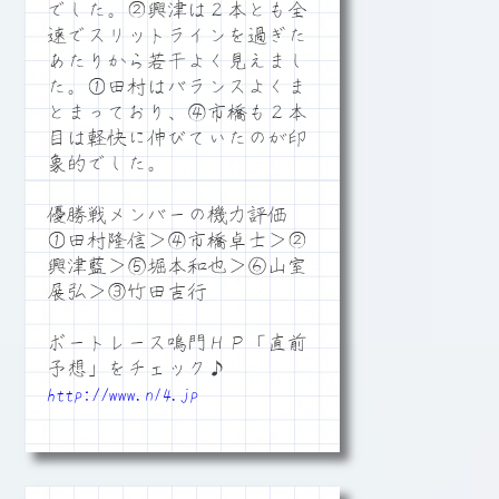
でした。②興津は２本とも全
速でスリットラインを過ぎた
あたりから若干よく見えまし
た。①田村はバランスよくま
とまっており、④市橋も２本
目は軽快に伸びていたのが印
象的でした。
優勝戦メンバーの機力評価
①田村隆信＞④市橋卓士＞②
興津藍＞⑤堀本和也＞⑥山室
展弘＞③竹田吉行
ボートレース鳴門ＨＰ「直前
予想」をチェック♪
http://www.n14.jp