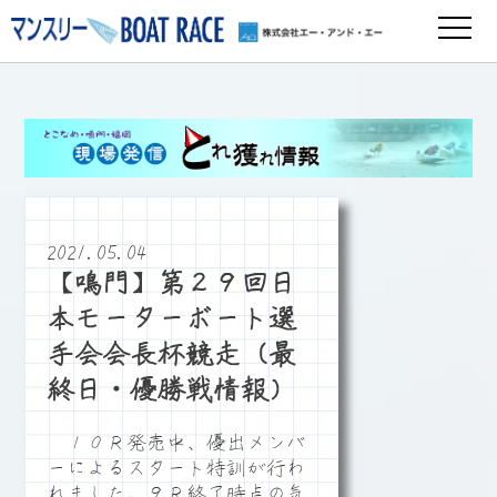
2021.05.04
【鳴門】第２９回日
本モーターボート選
手会会長杯競走（最
終日・優勝戦情報）
１０Ｒ発売中、優出メンバ
ーによるスタート特訓が行わ
れました。９Ｒ終了時点の気