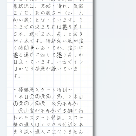
象状況は、天候・晴れ、気温
２１℃、東の風５ｍ（ホーム
向い風）となっています。こ
こまでの決まり手は捲り差し
５本、逃げ２本、差しと抜き
が１本です。時折向い風が強
く時間帯もあってか、強引に
捲る選手に対して捲り差しが
目立っています。一方でイン
はかなり苦戦が続いていま
す。
～優勝戦スタート特訓～
１本目①②③④／⑤、２本目
①②③／④⑤ ※⑥不参加
⑥山室が不参加で５艇で行
われたスタート特訓。スロー
勢の進入は１００ｍ付近とあ
まり深い進入にはなりません