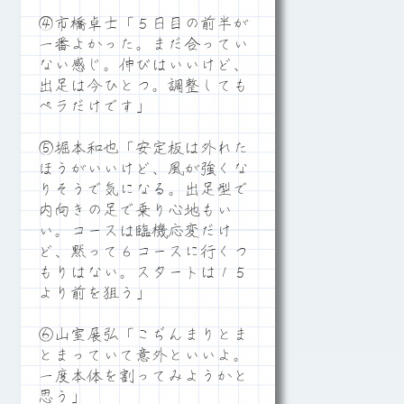
④市橋卓士「５日目の前半が
一番よかった。まだ合ってい
ない感じ。伸びはいいけど、
出足は今ひとつ。調整しても
ペラだけです」
⑤堀本和也「安定板は外れた
ほうがいいけど、風が強くな
りそうで気になる。出足型で
内向きの足で乗り心地もい
い。コースは臨機応変だけ
ど、黙って６コースに行くつ
もりはない。スタートは１５
より前を狙う」
⑥山室展弘「こぢんまりとま
とまっていて意外といいよ。
一度本体を割ってみようかと
思う」