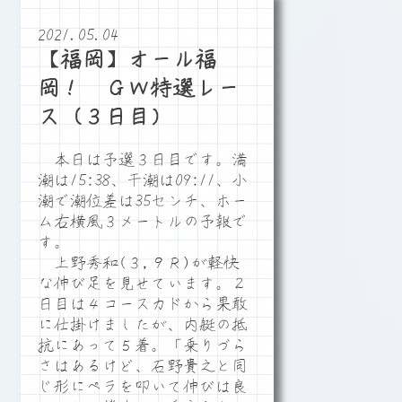
2021.05.04
【福岡】オール福
岡！ ＧＷ特選レー
ス（３日目）
本日は予選３日目です。満
潮は15:38、干潮は09:11、小
潮で潮位差は35センチ、ホー
ム右横風３メートルの予報で
す。
上野秀和(３,９Ｒ)が軽快
な伸び足を見せています。２
日目は４コースカドから果敢
に仕掛けましたが、内艇の抵
抗にあって５着。「乗りづら
さはあるけど、石野貴之と同
じ形にペラを叩いて伸びは良