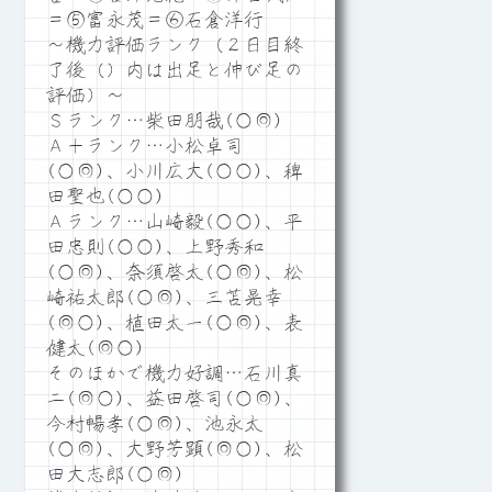
＝⑤富永茂＝⑥石倉洋行
～機力評価ランク（２日目終
了後（）内は出足と伸び足の
評価）～
Ｓランク…柴田朋哉(○◎)
Ａ＋ランク…小松卓司
(○◎)、小川広大(○○)、稗
田聖也(○○)
Ａランク…山崎毅(○○)、平
田忠則(○○)、上野秀和
(○◎)、奈須啓太(○◎)、松
崎祐太郎(○◎)、三苫晃幸
(◎○)、植田太一(○◎)、表
健太(◎○)
そのほかで機力好調…石川真
二(◎○)、益田啓司(○◎)、
今村暢孝(○◎)、池永太
(○◎)、大野芳顕(◎○)、松
田大志郎(○◎)