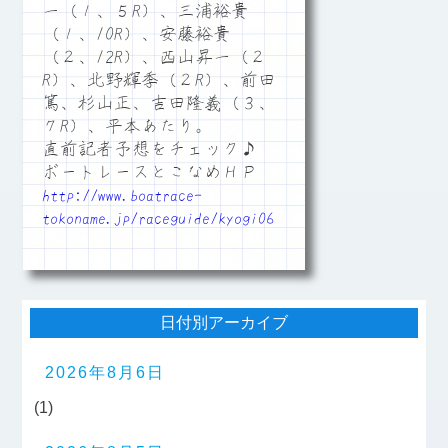
一（１、５R）、三浦裕貴
（１、10R）、安藤裕貴
（２、12R）、西山昇一（２
R）、北野輝季（２R）、前田
篤、杉山正、吉田隆義（３、
７R）、平本あたり。
直前記者予想をチェック♪
ボートレースとこなめＨＰ
http://www.boatrace-
tokoname.jp/raceguide/kyogi06
日付別アーカイブ
2026年8月6日
(1)