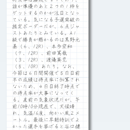
誰が準優のあと２つの１枠を
ゲットするのかが注目となっ
ている。気になる予選突破の
推定ボーダーだが、６点ジャ
ストあたりとみている。A１
級で勝負が懸かるのは黒野元
基（６、12R）、本多宏和
（７、12R）、前田篤哉
（３、12R）、渡邉英児
（５、10R）あたり。なお、
今節は６日間開催で５日目前
半の成績は得点率に加算され
ないため、４日目終了時点で
の得点率が大事になってく
る。直前の気象状況だが、午
前10時10分現在で、天候晴
れ、気温16度、向かい風２メ
ートル。最後に早朝特訓でよ
かった選手を挙げると谷口健