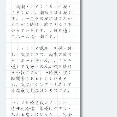
満潮・０９：１５、干潮・
１９：００。潮回りは小潮で
す。レース中の潮位はこれか
ら下がり続け、約７５ｃｍ下
がっていきます。１日を通し
てホーム追い潮です。
１１：０９現在、天候・晴
れ、気温２０℃、南東の風３
ｍ（ホーム向い風）。１日を
通して南寄りの風が吹き続け
る予報ですが、一時強く吹く
時間帯もあるかもしれませ
ん。気温はグングン上昇して
予想最高気温は２５℃です。
～１２Ｒ優勝戦コメント～
①田村隆信「準優はググッと
回れる感じになったし、万全