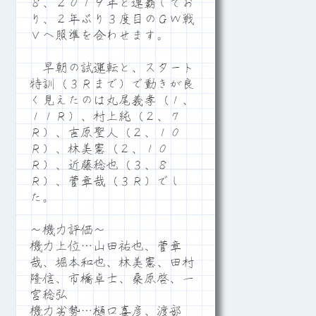
８、２０１９年と連覇してお
り、２年ぶり３度目のＧＷ戦
Ｖへ照準を合わせます。
早朝の試運転と、スタート
特訓（３Ｒまで）で動きが良
く見えたのは丸尾義孝（１、
１１Ｒ）、村上純（２、７
Ｒ）、吉原聖人（２、１０
Ｒ）、林美憲（２、１０
Ｒ）、近藤稔也（３、８
Ｒ）、菅章哉（３Ｒ）でし
た。
～機力評価～
機力上位…山田祐也、菅章
哉、堀本和也、林美憲、田村
隆信、市橋卓士、桑原啓、一
宮稔弘
機力劣勢…樋口喜彦、渡部