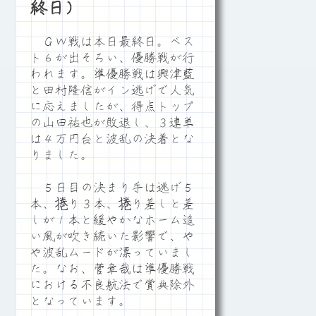
終日）
ＧＷ戦は本日最終日。ベス
ト６が出そろい、優勝戦が行
われます。準優勝戦は興津藍
と田村隆信がイン逃げで人気
に応えましたが、得点トップ
の山田祐也が敗退し、３連単
は４万円台と波乱の決着とな
りました。
５日目の決まり手は逃げ５
本、捲り３本、捲り差しと差
しが１本と緩やかなホーム追
い風が吹き続いた影響で、や
や波乱ムードが漂っていまし
た。なお、菅章哉は準優勝戦
における不良航法で賞典除外
となっています。