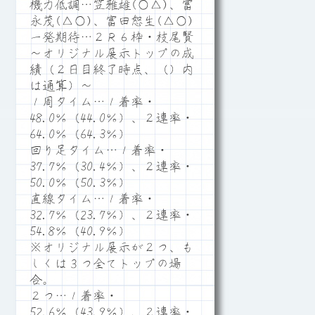
機力低調…笠雅雄(○△)、富
永茂(△○)、富田恕生(△○)
一発期待…２Ｒ６枠・枝尾賢
～オリジナル展示トップの成
績（２日目終了時点、（）内
は通算）～
１周タイム…１着率・
48.0％（44.0％）、２連率・
64.0％（64.3％）
回り足タイム…１着率・
37.7％（30.4％）、２連率・
50.0％（50.3％）
直線タイム…１着率・
32.7％（23.7％）、２連率・
54.8％（40.9％）
※オリジナル展示が２つ、も
しくは３つ全てトップの場
合。
２つ…１着率・
52.6％（43.9％）、２連率・