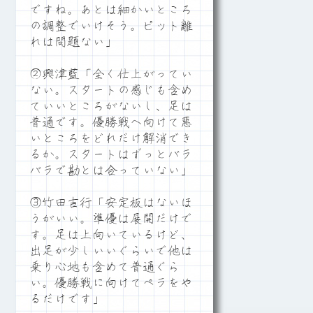
ですね。あとは細かいところ
の調整でいけそう。ピット離
れは問題ない」
②興津藍「全く仕上がってい
ない。スタートの感じも含め
ていいところがないし、足は
普通です。優勝戦へ向けて悪
いところをどれだけ解消でき
るか。スタートはずっとバラ
バラで勘とは合っていない」
③竹田吉行「安定板はないほ
うがいい。準優は展開だけで
す。足は上向いているけど、
出足が少しいいぐらいで他は
乗り心地も含めて普通ぐら
い。優勝戦に向けてペラをや
るだけです」