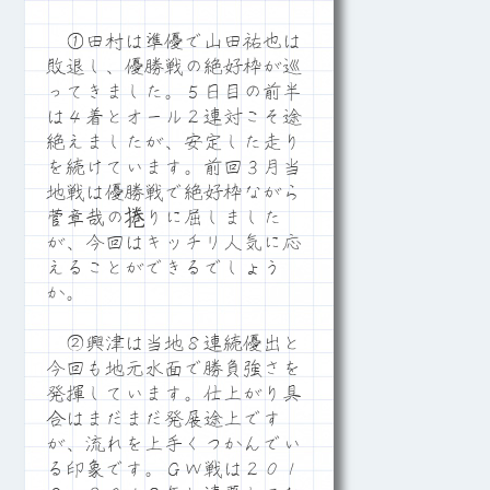
①田村は準優で山田祐也は
敗退し、優勝戦の絶好枠が巡
ってきました。５日目の前半
は４着とオール２連対こそ途
絶えましたが、安定した走り
を続けています。前回３月当
地戦は優勝戦で絶好枠ながら
菅章哉の捲りに屈しました
が、今回はキッチリ人気に応
えることができるでしょう
か。
②興津は当地８連続優出と
今回も地元水面で勝負強さを
発揮しています。仕上がり具
合はまだまだ発展途上です
が、流れを上手くつかんでい
る印象です。ＧＷ戦は２０１