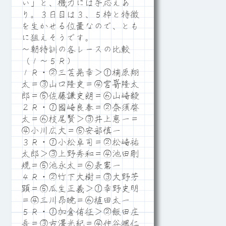
い」と、機力には手応えあ
り。３日目は３、５枠と特徴
を生かせる位置なので、とも
に狙えそうです。
～朝特訓の各レースの比較
（１～５Ｒ）
１Ｒ・②三苫晃幸＞①楠原翔
太＝③山口隆史＝④宮嵜隆太
郎＝⑤佐藤謙史朗＝⑥山崎毅
２Ｒ・①國崎良春＝②奈須啓
太＝⑥枝尾賢＞③井上恵一＝
④小川広大＝⑤安部慎一
３Ｒ・①小松卓司＝②松崎祐
太郎＞③上野秀和＝④池田剛
規＝⑤池永太＝⑥表憲一
４Ｒ・②竹下大樹＝③大野芳
顕＝⑤瓜生正義＞①幸野史明
＝④三川昂暁＝⑥植田太一
５Ｒ・①加倉侑征＞②飯田庄
吾＝③古澤光紀＝④仲谷颯仁