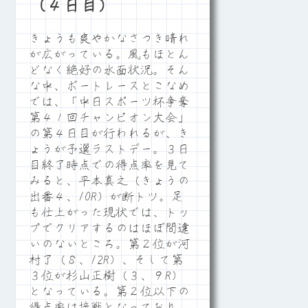
（４日目）
きょうも爽やかなさつき晴れ
が広がっている。風もほとん
どなく絶好の水面状況。そん
な中、ボートレースとこなめ
では、「中日スポーツ杯争奪
第４１回チャンピオン大会」
の第４日目が行われるが、き
ょうが予選ラストデー。３日
目終了時点での得点率を見て
みると、平本真之（きょうの
出番４、10R）が断トツ。足
も仕上がった現状では、トッ
プでクリアするのはほぼ間違
いのないところ。第２位が河
村了（８、12R）、そして第
３位が杉山正樹（３、９R）
となっている。第２位以下の
得点率は接戦となっており、