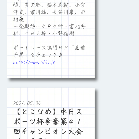
悟、豊田聡、盛本真輔、小宮
淳史、市川猛、長谷川巌、田
村慶
一発期待…４Ｒ４枠・宮地秀
祈、７Ｒ２枠・小野信樹
ボートレース鳴門ＨＰ「直前
予想」をチェック♪
http://www.n14.jp
2021.05.04
【とこなめ】中日ス
ポーツ杯争奪第４１
回チャンピオン大会