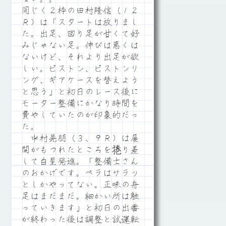
同じく２枠の田村隆信（１２
Ｒ）は「スタートは放りまし
た。出足、回り足が甘くて好
みじゃない足。伸びは悪くは
ないけど、それより出足が欲
しい。ピストン、ピストンリ
ング、ギアケースを替えよう
と思う」と初日のレース後に
モーター整備にかなり時間を
費やしていたのが印象的だっ
た。
中村晃朋（３、９Ｒ）は展
開がもつれたところを捲り差
して白星発進。「整備士さん
のおかげです。ペラはサラッ
としかやってない。正味の舟
足はまだまだ。細かい所は触
っていきます」と初日の出番
が終わった後は調整と試運転