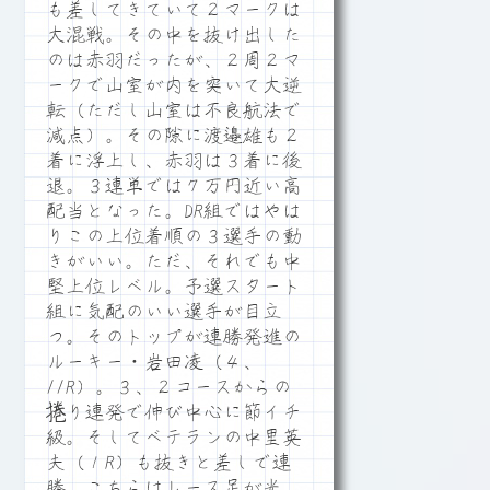
も差してきていて２マークは
大混戦。その中を抜け出した
のは赤羽だったが、２周２マ
ークで山室が内を突いて大逆
転（ただし山室は不良航法で
減点）。その隙に渡邉雄も２
着に浮上し、赤羽は３着に後
退。３連単では７万円近い高
配当となった。DR組ではやは
りこの上位着順の３選手の動
きがいい。ただ、それでも中
堅上位レベル。予選スタート
組に気配のいい選手が目立
つ。そのトップが連勝発進の
ルーキー・岩田凌（４、
11R）。３、２コースからの
捲り連発で伸び中心に節イチ
級。そしてベテランの中里英
夫（１R）も抜きと差しで連
勝。こちらはレース足が光