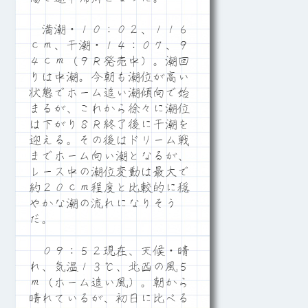
満潮・１０：０２、１１６
ｃｍ、干潮・１４：０７、９
４ｃｍ（９Ｒ発売中）。潮回
りは中潮。今朝も潮位が高い
状態でホーム追い潮傾向で始
まるが、これから徐々に潮位
は下がり８Ｒ終了後に干潮を
迎える。その後はドリーム戦
までホーム向い潮となるが、
レース中の潮位変動は最大で
約２０ｃｍ程度と比較的に穏
やかな潮の流れになりそう
だ。
０９：５２現在、天候・晴
れ、気温１３℃、北西の風５
ｍ（ホーム追い風）。朝から
晴れているが、初日に比べる