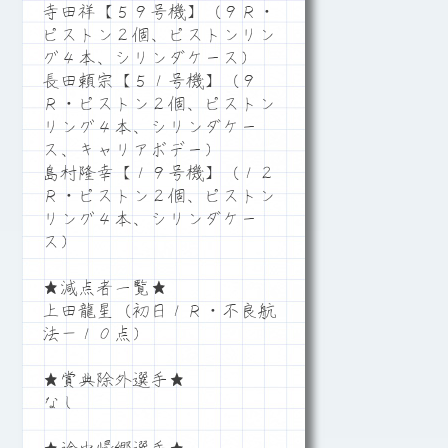
寺田祥【５９号機】（９Ｒ・
ピストン２個、ピストンリン
グ４本、シリンダケース）
長田頼宗【５１号機】（９
Ｒ・ピストン２個、ピストン
リング４本、シリンダケー
ス、キャリアボデー）
島村隆幸【１９号機】（１２
Ｒ・ピストン２個、ピストン
リング４本、シリンダケー
ス）
★減点者一覧★
上田龍星（初日１Ｒ・不良航
法－１０点）
★賞典除外選手★
なし