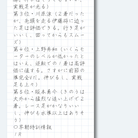
実戦足が光る）
第３位・川原涼（２着だった
が、先頭を走る伊藤将に迫っ
た足は評価できる。行き足が
いいし、回ってからもスムー
ズ）
第４位・上野秀和（いくらモ
ーターのレベルが低かったと
はいえ、逆転での１着は高評
価に値する。さすがに前節の
準完全Vだ。伸びるし、実戦
足も上々）
第５位・阪本勇介（きのうは
大外から猛烈な追い上げで２
着。レース足がかなりいい
し、伸びも水準以上はありそ
う）
〇早朝特訓情報
１R