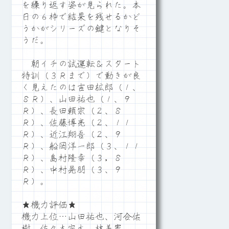
を繰り返す姿が見られた。本
日の６枠で結果を残せるかど
うかがシリーズの鍵となりそ
うだ。
朝イチの試運転＆スタート
特訓（３Ｒまで）で動きが良
く見えたのは吉田拡郎（１、
８Ｒ）、山田祐也（１、９
Ｒ）、長田頼宗（２、８
Ｒ）、佐藤博亮（２、１１
Ｒ）、近江翔吾（２、９
Ｒ）、船岡洋一郎（３、１１
Ｒ）、島村隆幸（３，８
Ｒ）、中村晃朋（３、９
Ｒ）。
★機力評価★
機力上位…山田祐也、河合佑
樹、佐々木完太、林美憲