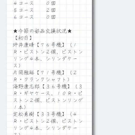
４コース ０回
５コース ２回
６コース ０回
★今節の部品交換状況★
【初日】
坪井康晴【７６号機】（１
Ｒ・ピストン２個、ピストン
リング４本、シリンダケー
ス）
片岡雅裕【７１号機】（２
Ｒ・クランクシャフト）
海野康志郎【３６号機】（３
Ｒ・ギヤケース、１０Ｒ・ピ
ストン２個、ピストンリング
１本）
定松勇樹【３３号機】（４
Ｒ・ピストン２個、ピストン
リング４本、シリンダケー