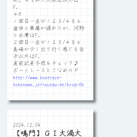
味。ちなみに久保原以外は
F。
４R
１回目…並び１２３/４５６
岩田と齋藤が遅れたが、河野
と水摩はF。
２回目…並び１２３/４５６
島崎が少し出て行く感じも金
子以外はF。
直前記者予想をチェック♪
ボートレースとこなめＨＰ
http://www.boatrace-
tokoname.jp/raceguide/kyogi06
2024.12.04
【鳴門】ＧⅠ大渦大