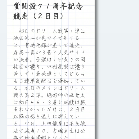
賞開設７１周年記念
競走（２日目）
初日のドリーム戦第１弾は
池田浩二が先マイで制する
と、宮地元輝が差しで追走、
森高一真が３着と人気サイド
の決着。予選は１回乗りの岡
祐臣が捲り、中村晃朋は捲り
差しで１着発進としてどちら
も３連単高配当を提供してい
る。本日のメインはドリーム
戦の第２弾。絶好枠の峰竜太
は初日を６・３着と成績は振
るわなかっただけに、２日目
以降の巻き返しに燃えてい
る。なお、上田龍星は不良航
法で減点１０、市橋卓士は公
傷で途中帰郷となった。