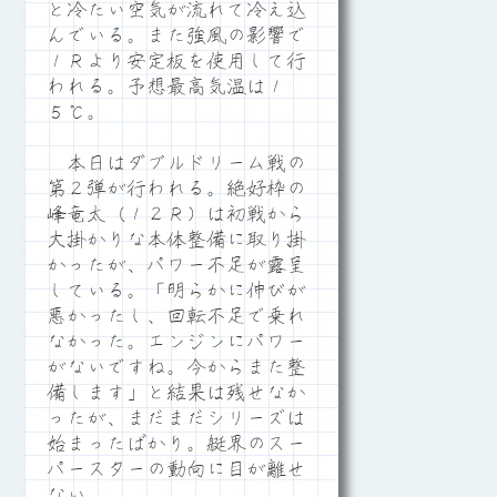
と冷たい空気が流れて冷え込
んでいる。また強風の影響で
１Ｒより安定板を使用して行
われる。予想最高気温は１
５℃。
本日はダブルドリーム戦の
第２弾が行われる。絶好枠の
峰竜太（１２Ｒ）は初戦から
大掛かりな本体整備に取り掛
かったが、パワー不足が露呈
している。「明らかに伸びが
悪かったし、回転不足で乗れ
なかった。エンジンにパワー
がないですね。今からまた整
備します」と結果は残せなか
ったが、まだまだシリーズは
始まったばかり。艇界のスー
パースターの動向に目が離せ
ない。。