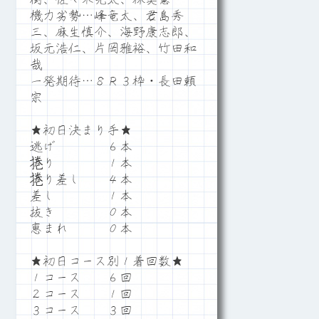
機力劣勢…峰竜太、君島秀
三、麻生慎介、海野康志郎、
坂元浩仁、片岡雅裕、竹田和
哉
一発期待…８Ｒ３枠・長田頼
宗
★初日決まり手★
逃げ ６本
捲り １本
捲り差し ４本
差し １本
抜き ０本
恵まれ ０本
★初日コース別１着回数★
１コース ６回
２コース １回
３コース ３回