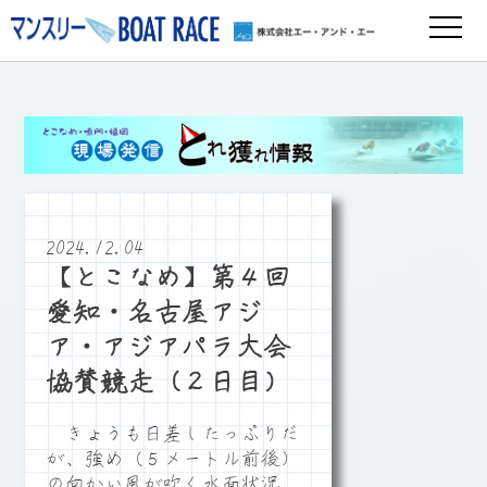
2024.12.04
【とこなめ】第４回
愛知・名古屋アジ
ア・アジアパラ大会
協賛競走（２日目）
きょうも日差したっぷりだ
が、強め（５メートル前後）
の向かい風が吹く水面状況。