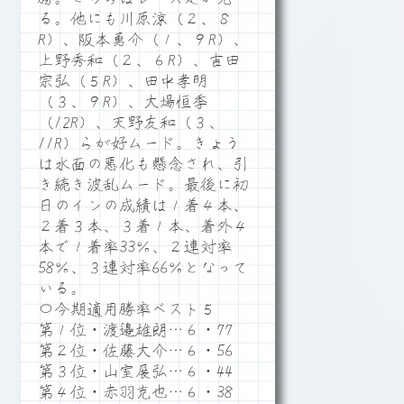
る。他にも川原涼（２、８
R）、阪本勇介（１、９R）、
上野秀和（２、６R）、吉田
宗弘（５R）、田中孝明
（３、９R）、大場恒季
（12R）、天野友和（３、
11R）らが好ムード。きょう
は水面の悪化も懸念され、引
き続き波乱ムード。最後に初
日のインの成績は１着４本、
２着３本、３着１本、着外４
本で１着率33％、２連対率
58％、３連対率66％となって
いる。
〇今期適用勝率ベスト５
第１位・渡邉雄朗…６・77
第２位・佐藤大介…６・56
第３位・山室展弘…６・44
第４位・赤羽克也…６・38