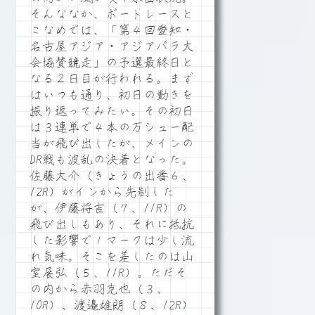
そんななか、ボートレースと
こなめでは、「第４回愛知・
名古屋アジア・アジアパラ大
会協賛競走」の予選最終日と
なる２日目が行われる。まず
はいつも通り、初日の動きを
振り返ってみたい。その初日
は３連単で４本の万シュー配
当が飛び出したが、メインの
DR戦も波乱の決着となった。
佐藤大介（きょうの出番６、
12R）がインから先制した
が、伊藤将吉（７、11R）の
飛び出しもあり、それに抵抗
した影響で１マークは少し流
れ気味。そこを差したのは山
室展弘（５、11R）。ただそ
の内から赤羽克也（３、
10R）、渡邉雄朗（８、12R）