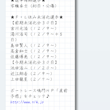
★途中帰郷選手★
市橋卓士（初日・公傷）
★Ｆ・Ｌ休み未消化選手★
【前期未消化分３０日】
吉川元浩（１２／９～）
湯川浩司（１２／９～＋５
日）
島田賢人（１２／９～）
高倉和士（１２／９～）
佐藤博亮（１２／９～）
【今期未消化分３０日】
池田浩二（１／２０～）
近江翔吾（２／９～）
上田龍星（２／７～）
ボートレース鳴門ＨＰ「直前
予想」をチェック♪
http://www.n14.jp