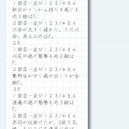
１回目…並び１２３/４５６
新出がインから持たす感じも
内３艇はF。
２回目…並び１２３/４５６
川合が大きく遅れた。ただ川
合、井上以外はF。
２R
１回目…並び１２３/４５６
川尻の逃げ態勢も内２艇は
F。
２回目…並び１２３/４５６
繁野谷が少し飛び出したが全
艇F。
３R
１回目…並び１２３/４５６
渡邉の逃げ態勢も内３艇は
F。
２回目…並び１２３/４５６
赤羽が仕掛けたが、S放り気