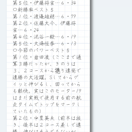
第５位・伊藤将吉…６・34
〇新勝率ベスト５
第１位・渡邉雄朗…６・79
第２位・佐藤大介、伊藤将
吉…６・24
第４位・泥谷一毅…６・19
第５位・大場恒季…６・13
〇今節のパワーベスト５
第１位・岩田凌（ここまで通
算３勝だったが、きのうは
３、２コースから捲り連発で
連勝の大活躍。Sしてからグ
イッと伸びるし、回ってから
も軽快。実はこのモーター19
はまだ実戦で使用する前の航
走タイムでトップをマークし
ていたもの）
第２位・中里英夫（前半は抜
き、後半は２コース差しで連
勝。伸びはそうでもないが、