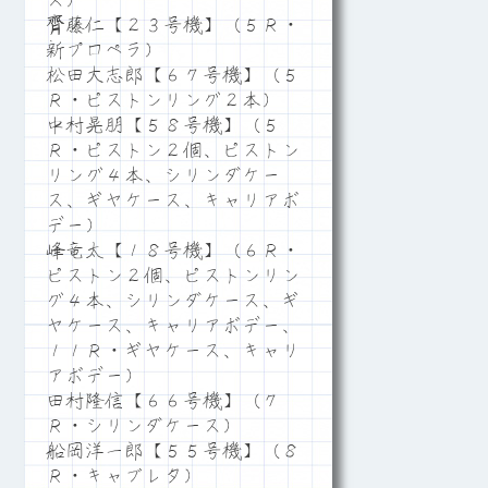
ス）
齊藤仁【２３号機】（５Ｒ・
新プロペラ）
松田大志郎【６７号機】（５
Ｒ・ピストンリング２本）
中村晃朋【５８号機】（５
Ｒ・ピストン２個、ピストン
リング４本、シリンダケー
ス、ギヤケース、キャリアボ
デー）
峰竜太【１８号機】（６Ｒ・
ピストン２個、ピストンリン
グ４本、シリンダケース、ギ
ヤケース、キャリアボデー、
１１Ｒ・ギヤケース、キャリ
アボデー）
田村隆信【６６号機】（７
Ｒ・シリンダケース）
船岡洋一郎【５５号機】（８
Ｒ・キャブレタ）